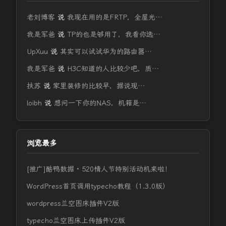
老刘博客
说
我现在用的是FRTP，全屋光…
我是军爸
说
TP的也是够用了，我看你选…
UpXuu
说
其实可以试试华为的路由器…
我是军爸
说
H3C知道的人比较少吧，质…
扶苏
说
家里装修的比较早，据说现…
loibh
说
想问一下你的NAS，机箱是…
浏览最多
[推广]酷鸭数据 · 520情人节特别活动机来啦！
WordPress首页调用typecho教程（1.3.0版）
wordpress兰空图床插件V2版
typecho兰空图床上传插件V2版