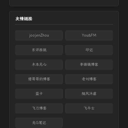
友情链接
joojenZhou
You&FM
东评西就
印记
木本无心
李锋镝博客
缙哥哥的博客
老刘博客
蓝卡
随风沐虐
飞刀博客
飞牛士
龙G笔记