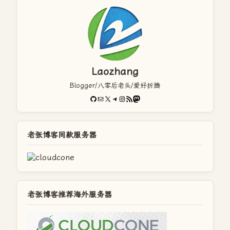
Laozhang
Blogger/八零后老头/爱好折腾
GitHub
电子邮件
X
Telegram
Instagram
RSS Feed
Mastodon
老张博客同款服务器
老张博客推荐海外服务器