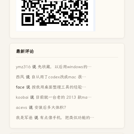
最新评论
ymz316
说
先收藏，以后用windows的…
西风
说
自从用了codex改成mac 很…
face
说
按我用桌面整理工具的经验…
koobai
说
目前就一台老的 2013 款ma…
acevs
说
安装后多大体积？
我是军爸
说
有点像手机，把类似功能的…