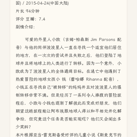
国) / 2015-04-24(中国大陆)
片长 94分钟
评分 豆瓣：7.4
剧情介绍：
可爱的外星人小欧（吉姆·帕森斯 Jim Parsons 配
音）与他的同伴波波星人一直在寻找一个适宜他们居住
的地方，在一次次的尝试并且失败之后，他们登陆了地
球并且将地球上的人类进行了转移。因为一个意外，小
欧成为了波波星人的全体通缉目标。在逃亡中他遇到了
热爱冒险的地球女孩小 钱（蕾哈娜 Rihanna 配音），
小钱正在寻找自己"被转移"的妈妈并且对波波星人的强
制转移非常不满。但是经历了一系列令人捧腹的冒险旅
程后，小欧与小钱也逐渐了解彼此而变成好朋友，他们
期望这趟旅程能让阿布族跟地球人得以和平相处并化解
争纷，但究竟这个任务是否能实现呢？他们又会闹出多
少笑料？
本片根据亚当·雷克斯备受好评的儿童小说《斯麦克节的