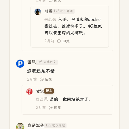
2月前
回复
川哥
Lv2.初识寒暄
@老张
入手，把博客和docker
搬过去，速度快多了。4G貌似
可以装宝塔的龙虾玩。
2月前
回复
西风
Lv3.点头之交
速度还是不错
2月前
回复
老张
博主
@西风
是的，做网站绝对了。
2月前
回复
我是军爸
Lv2.初识寒暄