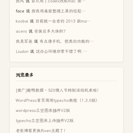
西风
说
自从用了codex改成mac 很…
face
说
按我用桌面整理工具的经验…
koobai
说
目前就一台老的 2013 款ma…
acevs
说
安装后多大体积？
我是军爸
说
有点像手机，把类似功能的…
Liudon
说
这办公环境非常不错了啊 …
浏览最多
[推广]酷鸭数据 · 520情人节特别活动机来啦！
WordPress首页调用typecho教程（1.3.0版）
wordpress兰空图床插件V2版
typecho兰空图床上传插件V2版
老张博客更换Riven主题了！