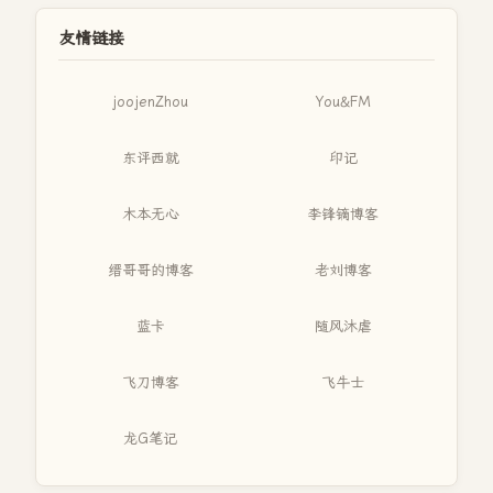
友情链接
joojenZhou
You&FM
东评西就
印记
木本无心
李锋镝博客
缙哥哥的博客
老刘博客
蓝卡
随风沐虐
飞刀博客
飞牛士
龙G笔记