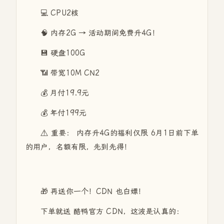
💻 CPU2核
🧠 内存2G → 活动期间免费升4G！
💾 硬盘100G
📶 带宽10M CN2
💰 月付19.9元
💰 年付199元
⚠️ 重要： 内存升4G的福利仅限 6月1日前下单
的用户，名额有限，先到先得！
🎁 再送你一个！CDN 也白嫖！
下单就送 酷鸭官方 CDN，这波是认真的：