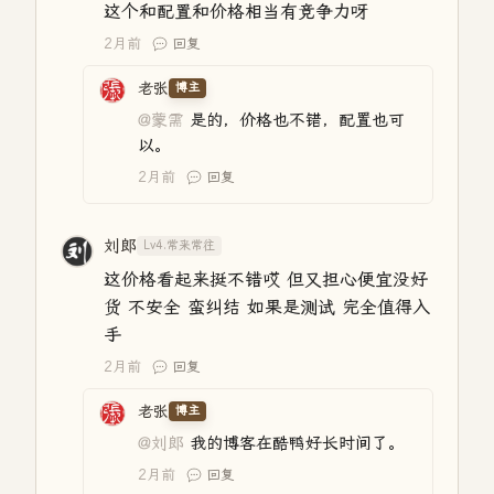
这个和配置和价格相当有竞争力呀
2月前
回复
老张
博主
@蒙需
是的，价格也不错，配置也可
以。
2月前
回复
刘郎
Lv4.常来常往
这价格看起来挺不错哎 但又担心便宜没好
货 不安全 蛮纠结 如果是测试 完全值得入
手
2月前
回复
老张
博主
@刘郎
我的博客在酷鸭好长时间了。
2月前
回复