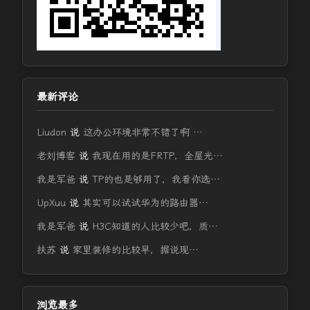
最新评论
Liudon
说
这办公环境非常不错了啊 …
老刘博客
说
我现在用的是FRTP，全屋光…
我是军爸
说
TP的也是够用了，我看你选…
UpXuu
说
其实可以试试华为的路由器…
我是军爸
说
H3C知道的人比较少吧，质…
扶苏
说
家里装修的比较早，据说现…
浏览最多