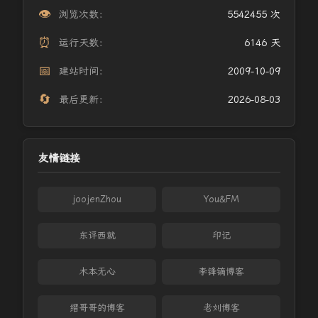
👁️
浏览次数：
5542455 次
⏰
运行天数：
6146 天
📅
建站时间：
2009-10-09
🔄
最后更新：
2026-08-03
友情链接
joojenZhou
You&FM
东评西就
印记
木本无心
李锋镝博客
缙哥哥的博客
老刘博客