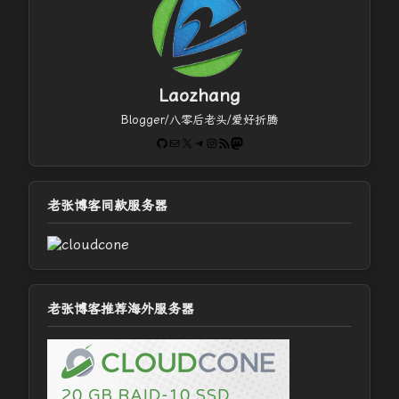
Laozhang
Blogger/八零后老头/爱好折腾
GitHub
电子邮件
X
Telegram
Instagram
RSS Feed
Mastodon
老张博客同款服务器
老张博客推荐海外服务器