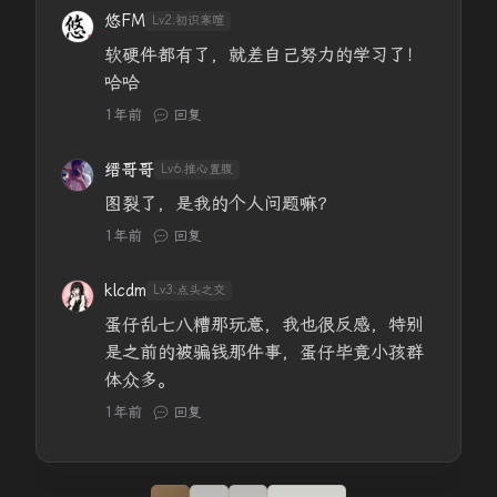
悠FM
Lv2.初识寒暄
软硬件都有了，就差自己努力的学习了！
哈哈
1年前
回复
缙哥哥
Lv6.推心置腹
图裂了，是我的个人问题嘛？
1年前
回复
klcdm
Lv3.点头之交
蛋仔乱七八糟那玩意，我也很反感，特别
是之前的被骗钱那件事，蛋仔毕竟小孩群
体众多。
1年前
回复