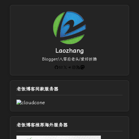
Laozhang
Blogger/八零后老头/爱好折腾
GitHub
电子邮件
X
Telegram
Instagram
RSS Feed
Mastodon
老张博客同款服务器
老张博客推荐海外服务器