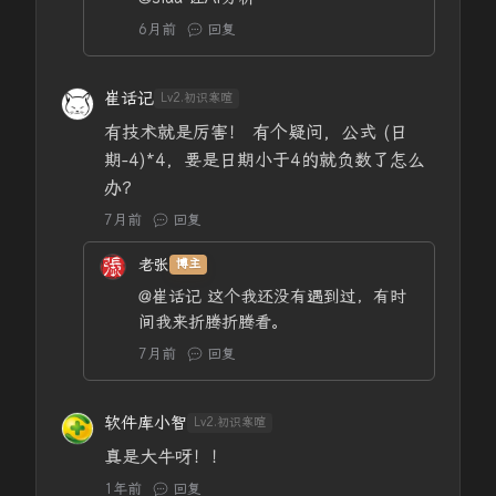
6月前
回复
崔话记
Lv2.初识寒暄
有技术就是厉害！ 有个疑问，公式 (日
期-4)*4，要是日期小于4的就负数了怎么
办？
7月前
回复
老张
博主
@崔话记
这个我还没有遇到过，有时
间我来折腾折腾看。
7月前
回复
软件库小智
Lv2.初识寒暄
真是大牛呀！！
1年前
回复