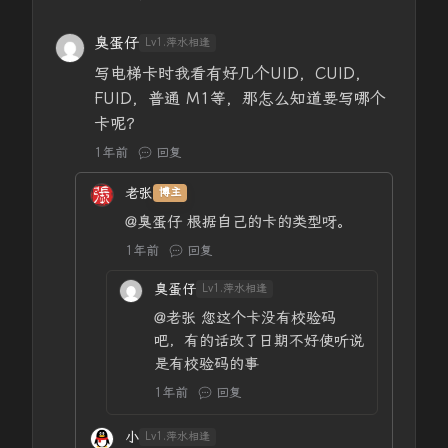
臭蛋仔
Lv1.萍水相逢
写电梯卡时我看有好几个UID，CUID，
FUID，普通 M1等，那怎么知道要写哪个
卡呢？
1年前
回复
老张
博主
@臭蛋仔
根据自己的卡的类型呀。
1年前
回复
臭蛋仔
Lv1.萍水相逢
@老张
您这个卡没有校验码
吧，有的话改了日期不好使听说
是有校验码的事
1年前
回复
小
Lv1.萍水相逢