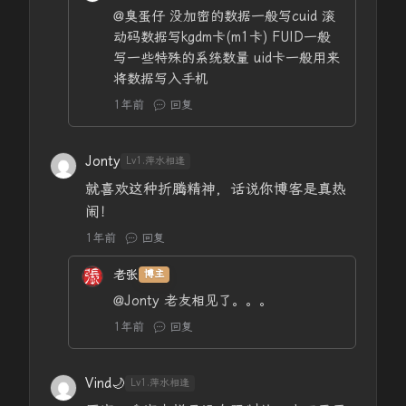
@臭蛋仔
没加密的数据一般写cuid 滚
动码数据写kgdm卡(m1卡) FUID一般
写一些特殊的系统数量 uid卡一般用来
将数据写入手机
1年前
回复
Jonty
Lv1.萍水相逢
就喜欢这种折腾精神，话说你博客是真热
闹！
1年前
回复
老张
博主
@Jonty
老友相见了。。。
1年前
回复
Vind🌙
Lv1.萍水相逢