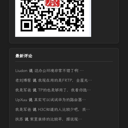
最新评论
Liudon
说
这办公环境非常不错了啊 …
老刘博客
说
我现在用的是FRTP，全屋光…
我是军爸
说
TP的也是够用了，我看你选…
UpXuu
说
其实可以试试华为的路由器…
我是军爸
说
H3C知道的人比较少吧，质…
扶苏
说
家里装修的比较早，据说现…