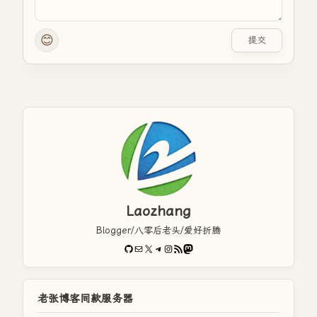
😊
提交
Laozhang
Blogger/八零后老头/爱好折腾
GitHub
电子邮件
X
Telegram
Instagram
RSS Feed
Mastodon
老张博客同款服务器