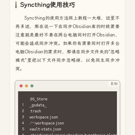
Syncthing使用技巧
Syncthing的使用方法网上教程一大堆，这里不
再多述，那在说一下在同步Obsidian库的时候需要
注意就是最好不要在两台电脑同时打开Obsidian，
可能会造成同步冲突。如果你有需要同时打开多台
电脑Obsidian的需求时，那请在同步文件夹的"忽略
模式"里把以下文件同步忽略掉，以免同生同步冲
突。
复制
PHP
.
DS_Store

.
trash

workspace
.
/**/
workspace
.
json

vault
-
stats
.