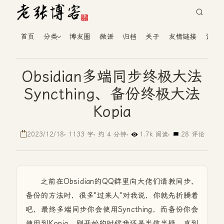
首页
分类
博友圈
微语
归档
关于
友情链接
读者
Obsidian多端同步终极大法
Syncthing、备份终极大法
Kopia
2023/12/18
1133 字
约 4 分钟
1.7k 阅读
28 评论
之前在Obsidian的QQ群里向大佬们请教同步、
备份的方法时，很多"过来人"对我说，你就先折腾着
吧，最终多端同步你会使用Syncthing，而备份你会
使用到Kopia。刚开始的时候我还是半信半疑，直到