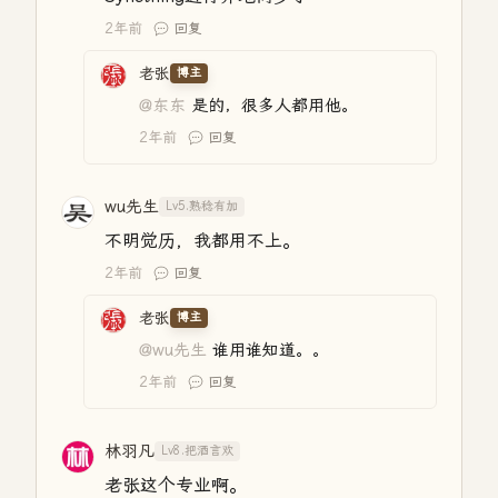
2年前
回复
老张
博主
@东东
是的，很多人都用他。
2年前
回复
wu先生
Lv5.熟稔有加
不明觉历，我都用不上。
2年前
回复
老张
博主
@wu先生
谁用谁知道。。
2年前
回复
林羽凡
Lv8.把酒言欢
老张这个专业啊。