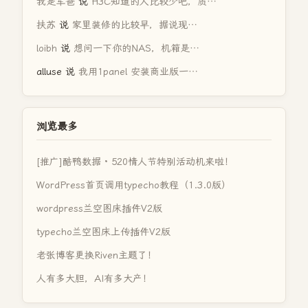
我是军爸
说
H3C知道的人比较少吧，质…
扶苏
说
家里装修的比较早，据说现…
loibh
说
想问一下你的NAS，机箱是…
alluse
说
我用1panel 安装商业版一…
浏览最多
[推广]酷鸭数据 · 520情人节特别活动机来啦！
WordPress首页调用typecho教程（1.3.0版）
wordpress兰空图床插件V2版
typecho兰空图床上传插件V2版
老张博客更换Riven主题了！
人有多大胆，AI有多大产！