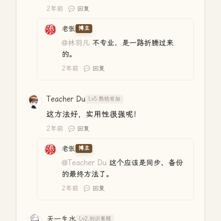
2年前
回复
老张
博主
@林羽凡
不专业，是一路折腾过来
的。
2年前
回复
Teacher Du
Lv5.熟稔有加
这方法好，实用性很强呢！
2年前
回复
老张
博主
@Teacher Du
这个应该是同步、备份
的最终方法了。
2年前
回复
天一生水
Lv2.初识寒暄