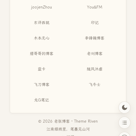
joojenZhou
You&FM
东评西就
印记
木本无心
李锋镝博客
缙哥哥的博客
老刘博客
蓝卡
随风沐虐
飞刀博客
飞牛士
龙G笔记
© 2026 老张博客 · Theme
Riven
江南烟雨里，笔墨见山河