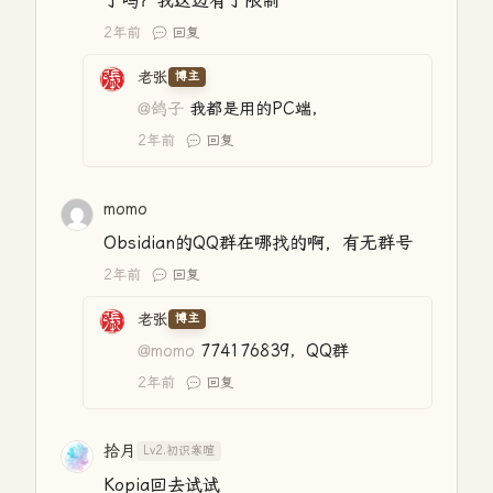
了吗？我这边有了限制
2年前
回复
老张
博主
@鸽子
我都是用的PC端，
2年前
回复
momo
Obsidian的QQ群在哪找的啊，有无群号
2年前
回复
老张
博主
@momo
774176839，QQ群
2年前
回复
拾月
Lv2.初识寒暄
Kopia回去试试