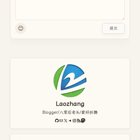
😊
提交
Laozhang
Blogger/八零后老头/爱好折腾
GitHub
电子邮件
X
Telegram
Instagram
RSS Feed
Mastodon