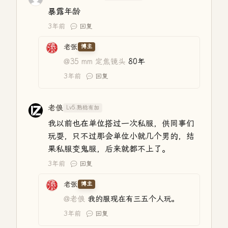
暴露年龄
3年前
回复
老张
博主
@35 mm 定焦镜头
80年
3年前
回复
老俍
Lv5.熟稔有加
我以前也在单位搭过一次私服，供同事们
玩耍，只不过那会单位小就几个男的，结
果私服变鬼服，后来就都不上了。
3年前
回复
老张
博主
@老俍
我的服现在有三五个人玩。
3年前
回复