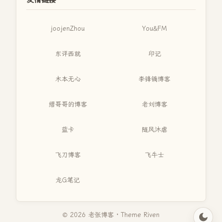
友情链接
joojenZhou
You&FM
东评西就
印记
木本无心
李锋镝博客
缙哥哥的博客
老刘博客
蓝卡
随风沐虐
飞刀博客
飞牛士
龙G笔记
© 2026 老张博客 · Theme
Riven