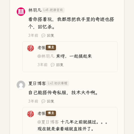
林羽凡
Lv8.把酒言欢
看你搭着玩，我都想把我手里的奇迹也搭
个，回忆杀。
3年前
回复
老张
博主
@林羽凡
来呀，一起搞起来
3年前
回复
夏日博客
Lv2.初识寒暄
自己能搭传奇私服，技术大牛啊。
3年前
回复
老张
博主
@夏日博客
十几年之前就搞过。。。
现在就是拿着端就直接开了。