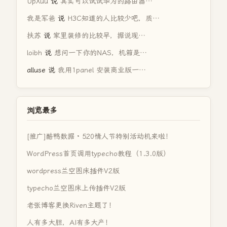
UpXuu
说
其实可以试试华为的路由器…
我是军爸
说
H3C知道的人比较少吧，质…
扶苏
说
家里装修的比较早，据说现…
loibh
说
想问一下你的NAS，机箱是…
alluse
说
我用1panel 安装商业版一…
浏览最多
[推广]酷鸭数据 · 520情人节特别活动机来啦！
WordPress首页调用typecho教程（1.3.0版）
wordpress兰空图床插件V2版
typecho兰空图床上传插件V2版
老张博客更换Riven主题了！
人有多大胆，AI有多大产！