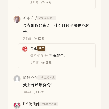
3年前
回复
不亦乐乎
Lv3.点头之交
传奇都搭起来了，什么时候暗黑也搭起
来。
3年前
回复
老张
博主
@不亦乐乎
不会那个。
3年前
回复
摄影协会
Lv7.志趣相投
武士可以带狗吗？
3年前
回复
I'M代代付
Lv1.萍水相逢