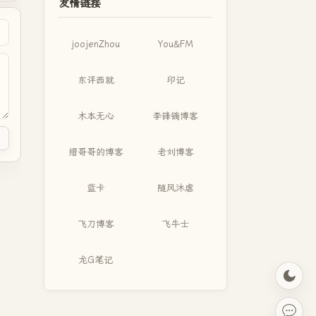
友情链接
joojenZhou
You&FM
东评西就
印记
木本无心
李锋镝博客
缙哥哥的博客
老刘博客
蓝卡
随风沐虐
飞刀博客
飞牛士
龙G笔记