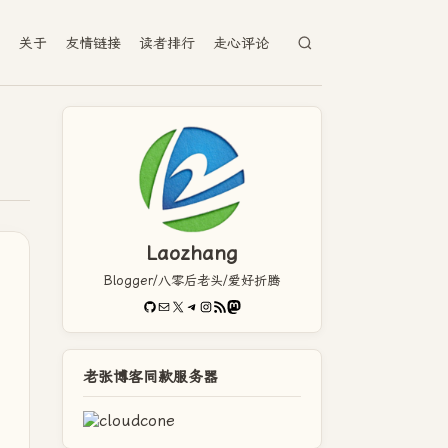
档
关于
友情链接
读者排行
走心评论
Laozhang
Blogger/八零后老头/爱好折腾
GitHub
电子邮件
X
Telegram
Instagram
RSS Feed
Mastodon
老张博客同款服务器