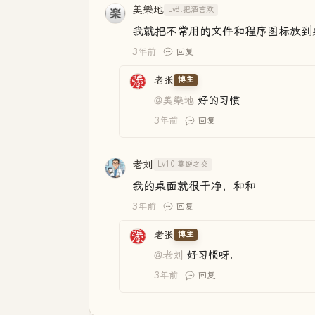
美樂地
Lv8.把酒言欢
我就把不常用的文件和程序图标放到
3年前
回复
老张
博主
@美樂地
好的习惯
3年前
回复
老刘
Lv10.莫逆之交
我的桌面就很干净，和和
3年前
回复
老张
博主
@老刘
好习惯呀，
3年前
回复