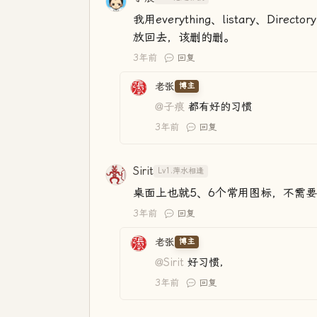
我用everything、listary、D
放回去，该删的删。
3年前
回复
老张
博主
@子痕
都有好的习惯
3年前
回复
Sirit
Lv1.萍水相逢
桌面上也就5、6个常用图标，不需
3年前
回复
老张
博主
@Sirit
好习惯，
3年前
回复