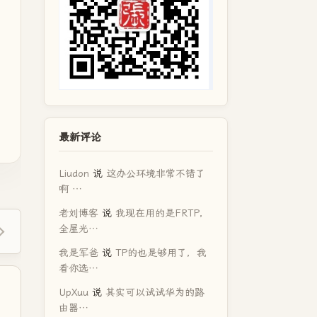
最新评论
Liudon
说
这办公环境非常不错了
啊 …
老刘博客
说
我现在用的是FRTP，
全屋光…
我是军爸
说
TP的也是够用了，我
看你选…
UpXuu
说
其实可以试试华为的路
由器…