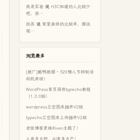
我是军爸
说
H3C知道的人比较少
吧，质…
扶苏
说
家里装修的比较早，据说
现…
浏览最多
[推广]酷鸭数据 · 520情人节特别活
动机来啦！
WordPress首页调用typecho教程
（1.3.0版）
wordpress兰空图床插件V2版
typecho兰空图床上传插件V2版
老张博客更换Riven主题了！
人有多大胆，AI有多大产！