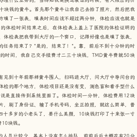
办理什么业务的，当得知我是换驾驶证的时候，有人报出的价
五十块钱的黄牛。首先那个黄牛让我自己去拍了照片，然后把我
方填了一张表，填表时间应该不超过两分钟，体检应该也就是
钟的体检时间结束之后，在体检表上盖上了医院的体检证明的
、体检表把我带到大厅的一个窗口，记得好像也是填了张表，
的任务结束了？"是的，结束了！"。靠，前后不到十分钟的时
的时间，我自己交手续费才二三十块钱，TMD黄牛费就50块
有见到十年前那样黄牛围人，扫码进大厅，问大厅中导问台的
体检的那个地方，体检项目还是没有变，测色盲和看手型什么
说是直接传到系统里面了。体检时间一分钟，体检费用12块
片，刷了身份证、输了手机号码，坐正拍照，就这么简单，普
四十多岁的小老头了，要什么美颜，10块钱打印了十来张一寸
10块钱。
的人员比较少，基本上没有怎么排队，前前后后大概花有20分