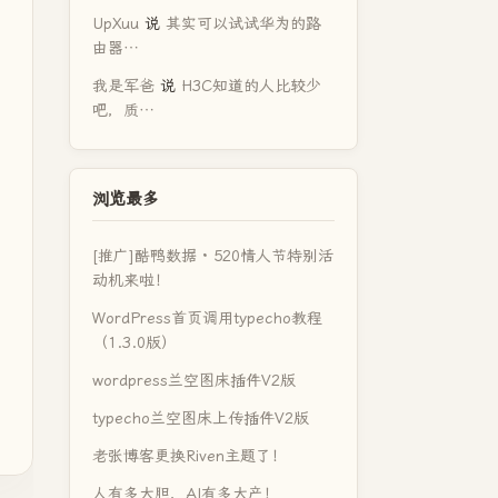
UpXuu
说
其实可以试试华为的路
由器…
我是军爸
说
H3C知道的人比较少
吧，质…
浏览最多
[推广]酷鸭数据 · 520情人节特别活
动机来啦！
WordPress首页调用typecho教程
（1.3.0版）
wordpress兰空图床插件V2版
typecho兰空图床上传插件V2版
老张博客更换Riven主题了！
人有多大胆，AI有多大产！