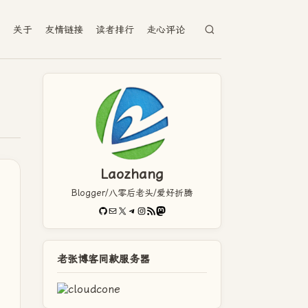
档
关于
友情链接
读者排行
走心评论
Laozhang
Blogger/八零后老头/爱好折腾
GitHub
电子邮件
X
Telegram
Instagram
RSS Feed
Mastodon
老张博客同款服务器