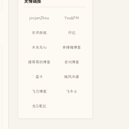
友情链接
joojenZhou
You&FM
东评西就
印记
木本无心
李锋镝博客
缙哥哥的博客
老刘博客
蓝卡
随风沐虐
飞刀博客
飞牛士
龙G笔记