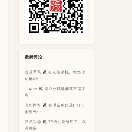
最新评论
我是军爸
说
有点像手机，把类似
功能的…
Liudon
说
这办公环境非常不错了
啊 …
老刘博客
说
我现在用的是FRTP，
全屋光…
我是军爸
说
TP的也是够用了，我
看你选…