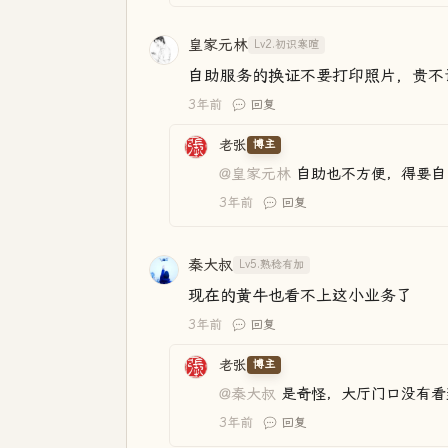
皇家元林
Lv2.初识寒暄
自助服务的换证不要打印照片，贵不
3年前
回复
老张
博主
@皇家元林
自助也不方便，得要自
3年前
回复
秦大叔
Lv5.熟稔有加
现在的黄牛也看不上这小业务了
3年前
回复
老张
博主
@秦大叔
是奇怪，大厅门口没有看
3年前
回复