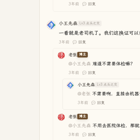
3年前
回复
小王先森
Lv3.点头之交
一看就是老司机了。我们这换证可以
3年前
回复
老张
博主
@小王先森
难道不需要体检嘛？
3年前
回复
小王先森
Lv3.点头之交
@老张
不需要啊，直接由机器
3年前
回复
老张
博主
@小王先森
不用去医院体检，那就
3年前
回复