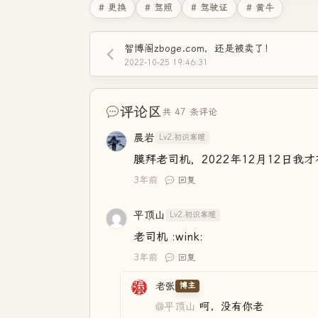
# 更换
# 驾照
# 驾驶证
# 黄牛
智博阁zboge.com，还是被卖了！
2022-10-25 19:46:31
评论区
共 47 条评论
晨岩
Lv2.初识寒暄
膜拜老司机，2022年12月12日我才有证
3年前
回复
平顶山
Lv2.初识寒暄
老司机 :wink:
3年前
回复
老张
博主
@平顶山
呵，没有你老