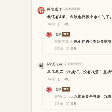
威言威语
Lv5.熟稔有加
我还有4年，应该也要换个永久的了
3年前
回复
老张
博主
@威言威语
就那样的检查还要收费
3年前
回复
Mr.Chou
Lv10.莫逆之交
早几年第一次换证，没有找黄牛直接
3年前
回复
老张
博主
@Mr.Chou
以前是黄牛当道，现在
3年前
回复