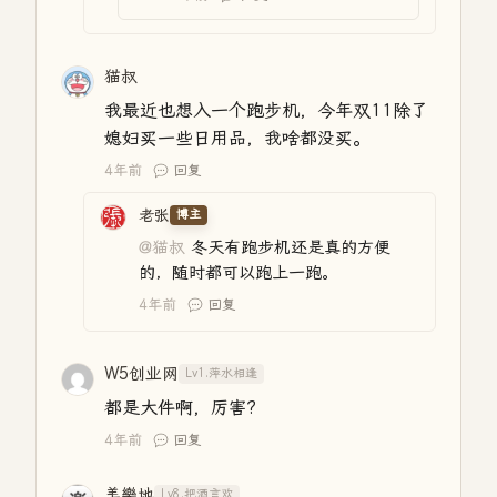
猫叔
我最近也想入一个跑步机，今年双11除了
媳妇买一些日用品，我啥都没买。
4年前
回复
老张
博主
@猫叔
冬天有跑步机还是真的方便
的，随时都可以跑上一跑。
4年前
回复
W5创业网
Lv1.萍水相逢
都是大件啊，厉害?
4年前
回复
美樂地
Lv8.把酒言欢