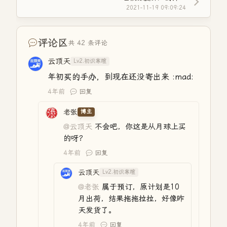
2021-11-19 09:09:24
评论区
共 42 条评论
云顶天
Lv2.初识寒暄
年初买的手办，到现在还没寄出来 :mad:
4年前
回复
老张
博主
@云顶天
不会吧，你这是从月球上买
的呀？
4年前
回复
云顶天
Lv2.初识寒暄
@老张
属于预订，原计划是10
月出荷，结果拖拖拉拉，好像昨
天发货了。
4年前
回复