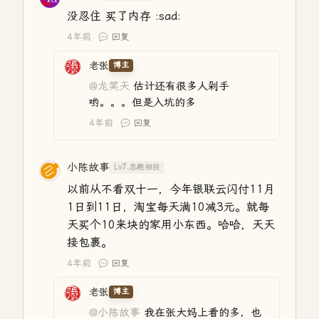
没忍住 买了内存 :sad:
4年前
回复
老张
博主
@龙笑天
估计还有很多人剁手
哟。。。但是入坑的多
4年前
回复
小陈故事
Lv7.志趣相投
以前从不看双十一，今年银联云闪付11月
1日到11日，淘宝每天满10减3元。就每
天买个10来块的家用小东西。哈哈，天天
接包裹。
4年前
回复
老张
博主
@小陈故事
我在张大妈上看的多，也