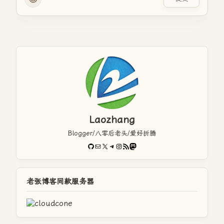
Laozhang
Blogger/八零后老头/爱好折腾
GitHub
电子邮件
X
Telegram
Instagram
RSS Feed
Mastodon
老张博客同款服务器