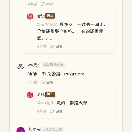
4年前
回复
老张
博主
@灰常记忆
现在双十一过去一周了，
价格还是那个价格。。有的还更便
宜。。。
4年前
回复
wu先生
Lv5.熟稔有加
哈哈，都是套路 :mrgreen:
4年前
回复
老张
博主
@wu先生
是的，套路太深，
4年前
回复
龙笑天
Lv3.点头之交