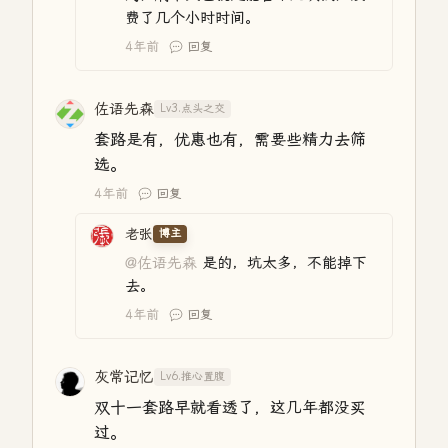
费了几个小时时间。
4年前
回复
佐语先森
Lv3.点头之交
套路是有，优惠也有，需要些精力去筛
选。
4年前
回复
老张
博主
@佐语先森
是的，坑太多，不能掉下
去。
4年前
回复
灰常记忆
Lv6.推心置腹
双十一套路早就看透了，这几年都没买
过。