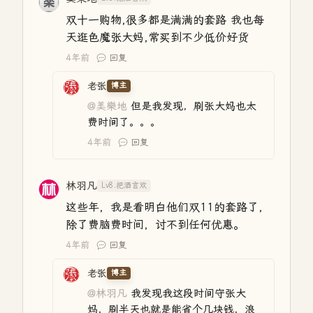
双十一购物,很多都是满满的套路 我也每
天逛色魔张大妈,常买到不少低价好货
4年前
回复
老张
博主
@美樂地
但是我发现，刷张大妈也太
费时间了。。。
4年前
回复
林羽凡
Lv8.把酒言欢
这些年，我是看明白他们双11的套路了，
除了费脑费时间，讨不到任何优惠。
4年前
回复
老张
博主
@林羽凡
我发现我这段时间守张大
妈，刷半天也就是能省个几块钱，浪