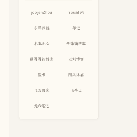
joojenZhou
You&FM
东评西就
印记
木本无心
李锋镝博客
缙哥哥的博客
老刘博客
蓝卡
随风沐虐
飞刀博客
飞牛士
龙G笔记