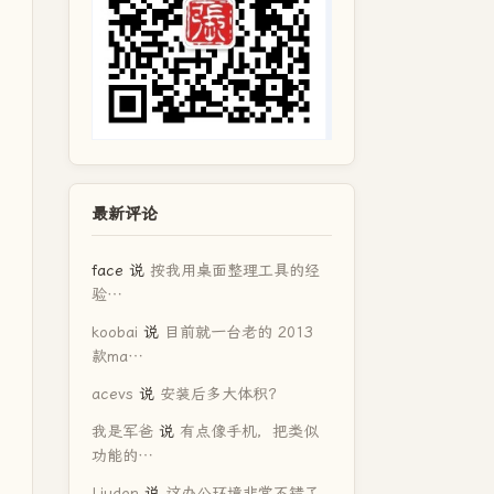
最新评论
face
说
按我用桌面整理工具的经
验…
koobai
说
目前就一台老的 2013
款ma…
acevs
说
安装后多大体积？
我是军爸
说
有点像手机，把类似
功能的…
Liudon
说
这办公环境非常不错了