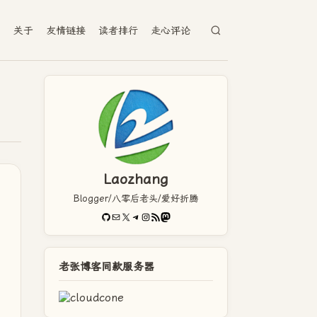
档
关于
友情链接
读者排行
走心评论
Laozhang
Blogger/八零后老头/爱好折腾
GitHub
电子邮件
X
Telegram
Instagram
RSS Feed
Mastodon
老张博客同款服务器