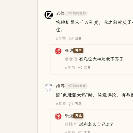
老俍
Lv5.熟稔有加
拖地机器人千万别买，我之前就买了
住。
6年前
回复
张波
博主
@老俍
有几位大神劝我不买了
6年前
回复
掩耳
Lv2.初识寒暄
逛“色魔张大妈”时，注意评论，有些
6年前
回复
张波
博主
@掩耳
返利怎么自己走？
6年前
回复