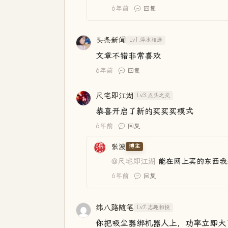
6年前
回复
头条新闻
Lv1.萍水相逢
文章不错非常喜欢
6年前
回复
尺宅即江湖
Lv3.点头之交
恭喜开启了新的买买买模式
6年前
回复
张波
博主
@尺宅即江湖
能在网上买的东西我
6年前
回复
纬八路随笔
Lv7.志趣相投
你把吸尘器绑机器人上，功率立即大