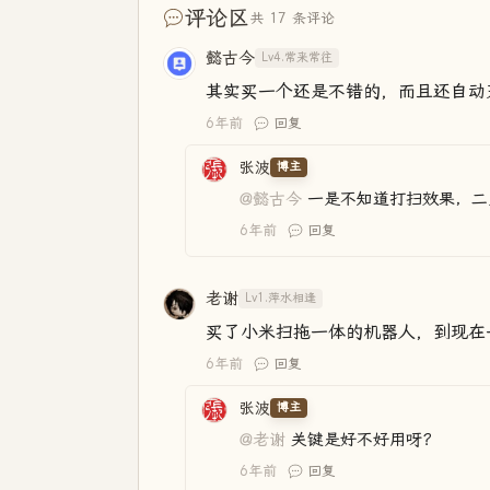
评论区
共 17 条评论
懿古今
Lv4.常来常往
其实买一个还是不错的，而且还自动
6年前
回复
张波
博主
@懿古今
一是不知道打扫效果，二
6年前
回复
老谢
Lv1.萍水相逢
买了小米扫拖一体的机器人，到现在
6年前
回复
张波
博主
@老谢
关键是好不好用呀？
6年前
回复