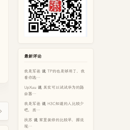
最新评论
我是军爸
说
TP的也是够用了，我
看你选…
UpXuu
说
其实可以试试华为的路
由器…
我是军爸
说
H3C知道的人比较少
吧，质…
扶苏
说
家里装修的比较早，据说
现…