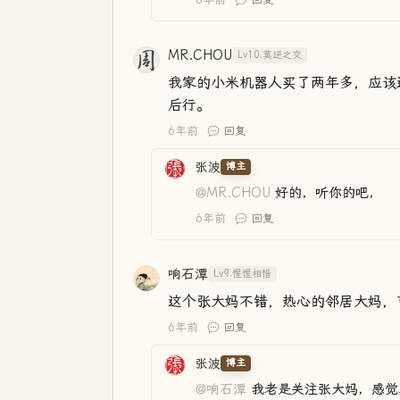
MR.CHOU
Lv10.莫逆之交
我家的小米机器人买了两年多，应该
后行。
6年前
回复
张波
博主
@MR.CHOU
好的，听你的吧，
6年前
回复
响石潭
Lv9.惺惺相惜
这个张大妈不错，热心的邻居大妈，
6年前
回复
张波
博主
@响石潭
我老是关注张大妈，感觉