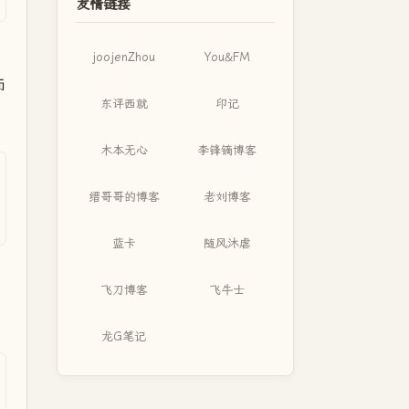
友情链接
joojenZhou
You&FM
而
东评西就
印记
木本无心
李锋镝博客
缙哥哥的博客
老刘博客
蓝卡
随风沐虐
飞刀博客
飞牛士
龙G笔记