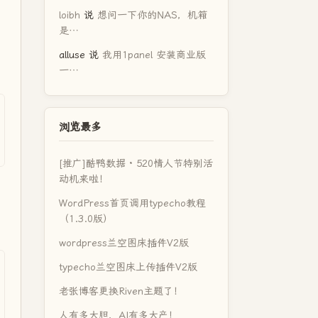
loibh
说
想问一下你的NAS，机箱
是…
alluse
说
我用1panel 安装商业版
一…
浏览最多
[推广]酷鸭数据 · 520情人节特别活
动机来啦！
WordPress首页调用typecho教程
（1.3.0版）
wordpress兰空图床插件V2版
typecho兰空图床上传插件V2版
老张博客更换Riven主题了！
人有多大胆，AI有多大产！