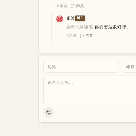
6年前
回复
张波
博主
@纬八路随笔
你的想法很好呀，
6年前
回复
😊