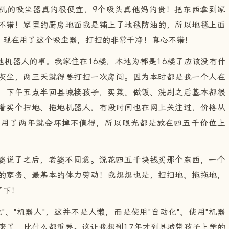
机的吸尘器真的很便宜，9个吸头真他妈的贵！把东西拿到家
不错！家里的厨房地面我是铺上了地毯防油的，所以地毯上面
，现在用了这个吸尘器，打扫的非常干净！真心不错！
机器人的事。我家住在16楼，本地为都是16楼了应该没有什
灰尘，两三天就得要打扫一次房间。因为本时都是我一个人在
，下午五点半回县城接孩子，买菜、做饭、洗刷之后基本都很
着买个扫地、拖地机器人，有段时间也在网上关注过，价格从
的用了两年就会坏掉不值得，所以眼光都是放在四五千价位上
婆说了之后，老婆不同意。说花四五千块钱买那个东西，一个
的家务、最基本的体力劳动！我想想也是，扫扫地、拖拖地，
了下！
"、"机器人"，这并不是人懒，而是使用"自动化"、使用"机器
来了，比什么都重要。这让我想到17年才到县城带孩子上学的