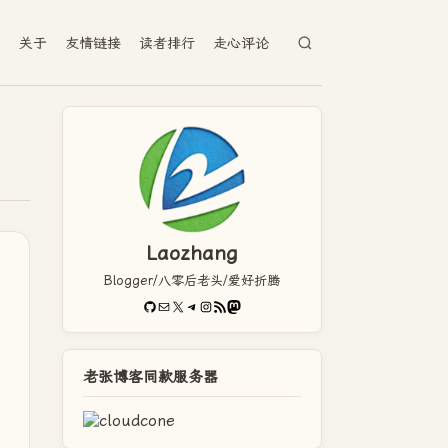
档
关于
友情链接
读者排行
走心评论
Laozhang
Blogger/八零后老头/爱好折腾
GitHub
电子邮件
X
Telegram
Instagram
RSS Feed
Mastodon
老张博客同款服务器