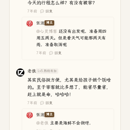
今天的行程怎么样？有没有被宰？
7年前
回复
张波
博主
@心灵博客
还没有出发呢，准备周四
周五两天。但是看天气可能那两天有
雨，准备取消呢
7年前
回复
老俍
Lv5.熟稔有加
其实民俗挺方便，尤其是给孩子做个饭啥
的。至于宰客就比多想了，能省尽量省，
赶上就是命，哈哈哈！
7年前
回复
张波
博主
@老俍
主要是海鲜不会做呀，