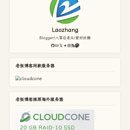
Laozhang
Blogger/八零后老头/爱好折腾
GitHub
电子邮件
X
Telegram
Instagram
RSS Feed
Mastodon
老张博客同款服务器
老张博客推荐海外服务器