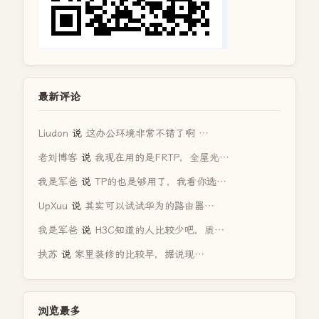
最新评论
Liudon
说
这办公环境非常不错了啊 …
老刘博客
说
我现在用的是FRTP，全屋光…
我是军爸
说
TP的也是够用了，我看你选…
UpXuu
说
其实可以试试华为的路由器…
我是军爸
说
H3C知道的人比较少吧，质…
扶苏
说
家里装修的比较早，据说现…
浏览最多