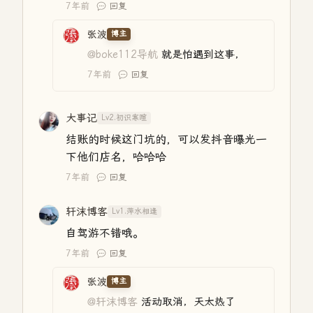
7年前
回复
张波
博主
@boke112导航
就是怕遇到这事，
7年前
回复
大事记
Lv2.初识寒暄
结账的时候这门坑的，可以发抖音曝光一
下他们店名，哈哈哈
7年前
回复
轩沫博客
Lv1.萍水相逢
自驾游不错哦。
7年前
回复
张波
博主
@轩沫博客
活动取消，天太热了