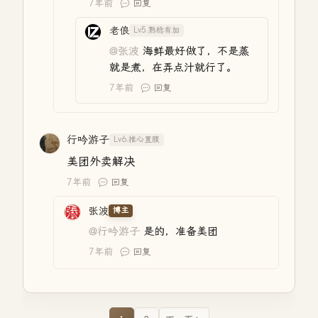
7年前
回复
老俍
Lv5.熟稔有加
@张波
海鲜最好做了，不是蒸
就是煮，在弄点汁就行了。
7年前
回复
行吟游子
Lv6.推心置腹
美团外卖解决
7年前
回复
张波
博主
@行吟游子
是的，准备美团
7年前
回复