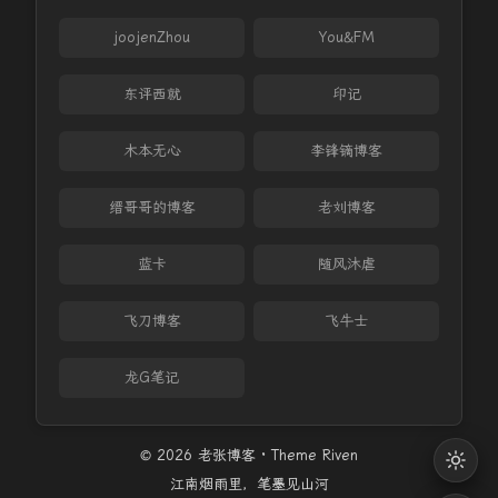
joojenZhou
You&FM
东评西就
印记
木本无心
李锋镝博客
缙哥哥的博客
老刘博客
蓝卡
随风沐虐
飞刀博客
飞牛士
龙G笔记
© 2026 老张博客 · Theme
Riven
江南烟雨里，笔墨见山河