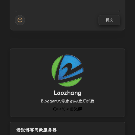
😊
提交
Laozhang
Blogger/八零后老头/爱好折腾
GitHub
电子邮件
X
Telegram
Instagram
RSS Feed
Mastodon
老张博客同款服务器