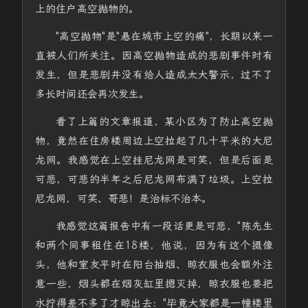
上的住户高空抛物的。
"高空抛物"是"悬在城市上空的痛"，长期以来一
直被人们所关注。因高空抛物造成的悲剧事件时有
发生，但是悲剧并没有给人造成太大警示，过不了
多长时间还会再次发生。
看了上篇的文章报道，某小区为了防止高空抛
物，竟然在住房楼周边上空拉起了几十平米的大尼
龙网。我感觉在上空挂尼龙网是可笑，但是后面是
可悲，可悲的半年之后尼龙网布满了垃圾。上空拉
尼龙网，可笑、哥悲！是治标不治本。
我感觉这篇报告中有一段话更是可悲，"陈先生
和两个同事租住在18楼，他说，因为有这个摄像
头，他和室友平时在阳台抽烟、晾衣服也会额外注
意一些，烟头都在烟灰缸里摁灭掉，晾衣服也要把
水拧得差不多了才晾出去："毕竟大家都是一幢楼里