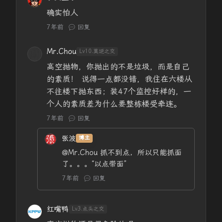
确实怕人
7年前
回复
Mr.Chou
Lv10.莫逆之交
高空抛物，你抛出的不是垃圾，而是自己
的素质！ 说得一点都没错，我住在六楼从
不往楼下抛东西；装47个监控好样的，一
个人的素质差为什么要整栋楼受牵连。
7年前
回复
张波
博主
@Mr.Chou
抓不到点，所以只能抓面
了。。。“以点带面”
7年前
回复
红嘴鸭
Lv3.点头之交