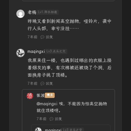
老杨
Lv1.萍水相逢
昨晚又看到新闻高空抛物，哑铃片，袭中
行人头部，幸亏没挂……
7年前
回复
maqingxi
Lv3.点头之交
我原来住一楼，也遇到过晒出的衣服上接
着烟灰的事，有次棉被还被烧了个洞，后
面换房子挑了顶楼。
7年前
回复
张波
博主
@maqingxi
唉，不能因为怕高空抛物
就住顶楼呀。
7年前
回复
maqingxi
Lv3.点头之交