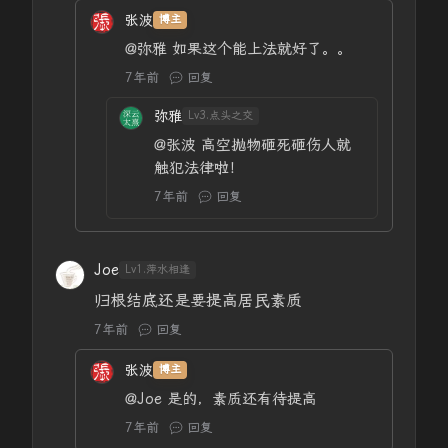
张波
博主
@弥雅
如果这个能上法就好了。。
7年前
回复
弥雅
Lv3.点头之交
@张波
高空抛物砸死砸伤人就
触犯法律啦！
7年前
回复
Joe
Lv1.萍水相逢
归根结底还是要提高居民素质
7年前
回复
张波
博主
@Joe
是的，素质还有待提高
7年前
回复