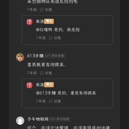
高空抛物还是很危险的呢
7年前
回复
张波
博主
@红嘴鸭
是的，很危险
7年前
回复
613手赚
Lv1.萍水相逢
素质教育有待提高．
7年前
回复
张波
博主
@613手赚
是的，素质有待提高
7年前
回复
子午物联网
Lv1.萍水相逢
这个，应该立法管理，应该有现成的法律