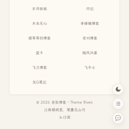
东评西就
印记
木本无心
李锋镝博客
缙哥哥的博客
老刘博客
蓝卡
随风沐虐
飞刀博客
飞牛士
龙G笔记
© 2026 老张博客 · Theme
Riven
江南烟雨里，笔墨见山河
订阅