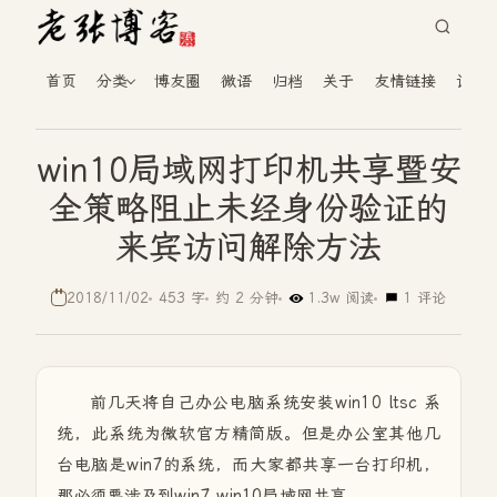
首页
分类
博友圈
微语
归档
关于
友情链接
读者
win10局域网打印机共享暨安
全策略阻止未经身份验证的
来宾访问解除方法
2018/11/02
453 字
约 2 分钟
1.3w 阅读
1 评论
前几天将自己办公电脑系统安装win10 ltsc 系
统，此系统为微软官方精简版。但是办公室其他几
台电脑是win7的系统，而大家都共享一台打印机，
那必须要涉及到win7 win10局域网共享。