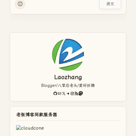
😊
提交
Laozhang
Blogger/八零后老头/爱好折腾
GitHub
电子邮件
X
Telegram
Instagram
RSS Feed
Mastodon
老张博客同款服务器