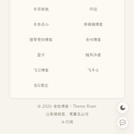
东评西就
印记
木本无心
李锋镝博客
缙哥哥的博客
老刘博客
蓝卡
随风沐虐
飞刀博客
飞牛士
龙G笔记
© 2026 老张博客 · Theme
Riven
江南烟雨里，笔墨见山河
订阅