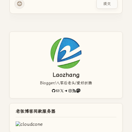
😊
提交
Laozhang
Blogger/八零后老头/爱好折腾
GitHub
电子邮件
X
Telegram
Instagram
RSS Feed
Mastodon
老张博客同款服务器