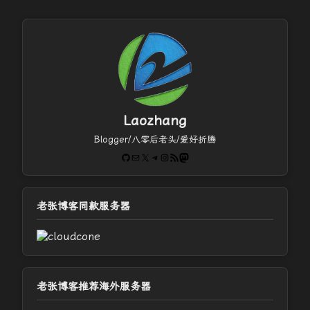
Laozhang
Blogger/八零后老头/爱好折腾
GitHub
电子邮件
X
Telegram
Instagram
RSS Feed
Mastodon
老张博客同款服务器
老张博客推荐海外服务器