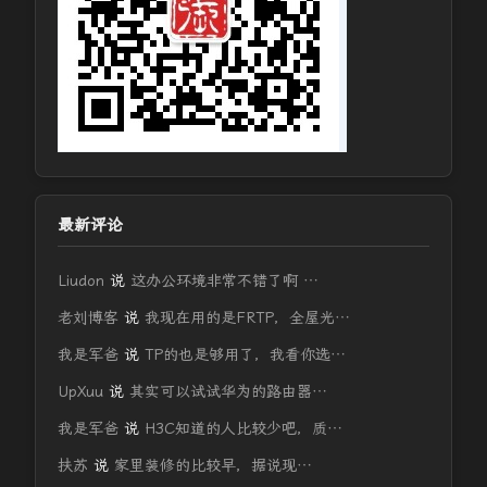
最新评论
Liudon
说
这办公环境非常不错了啊 …
老刘博客
说
我现在用的是FRTP，全屋光…
我是军爸
说
TP的也是够用了，我看你选…
UpXuu
说
其实可以试试华为的路由器…
我是军爸
说
H3C知道的人比较少吧，质…
扶苏
说
家里装修的比较早，据说现…