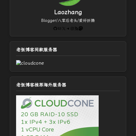
Laozhang
Blogger/八零后老头/爱好折腾
GitHub
电子邮件
X
Telegram
Instagram
RSS Feed
Mastodon
老张博客同款服务器
老张博客推荐海外服务器