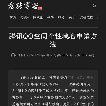
首页
分类
博友圈
微语
归档
关于
友情链接
读者
腾讯QQ空间个性域名申请方
法
2011/11/30
375 字
约 2 分钟
6.3k 阅读
2 评论
注册过程很简单，只需要登录
个性域名注册页
面
按页面引导操作就可以啦~ 需要说明的是，
2.0跟1.0的区别除了域名组成方面，还包括域名的
有效期——2.0中域名有效期仅为3个月，到期时若
想继续使用可以主动进行续期；另外，2.0中如果你