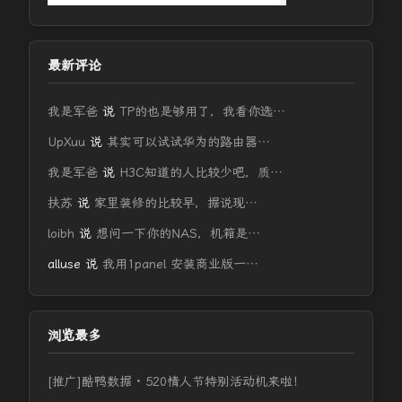
最新评论
我是军爸
说
TP的也是够用了，我看你选…
UpXuu
说
其实可以试试华为的路由器…
我是军爸
说
H3C知道的人比较少吧，质…
扶苏
说
家里装修的比较早，据说现…
loibh
说
想问一下你的NAS，机箱是…
alluse
说
我用1panel 安装商业版一…
浏览最多
[推广]酷鸭数据 · 520情人节特别活动机来啦！