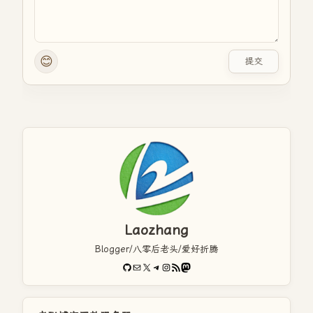
😊
提交
Laozhang
Blogger/八零后老头/爱好折腾
GitHub
电子邮件
X
Telegram
Instagram
RSS Feed
Mastodon