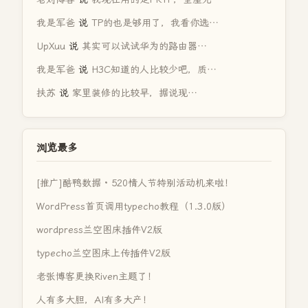
我是军爸
说
TP的也是够用了，我看你选…
UpXuu
说
其实可以试试华为的路由器…
我是军爸
说
H3C知道的人比较少吧，质…
扶苏
说
家里装修的比较早，据说现…
浏览最多
[推广]酷鸭数据 · 520情人节特别活动机来啦！
WordPress首页调用typecho教程（1.3.0版）
wordpress兰空图床插件V2版
typecho兰空图床上传插件V2版
老张博客更换Riven主题了！
人有多大胆，AI有多大产！