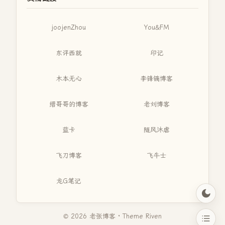
joojenZhou
You&FM
东评西就
印记
木本无心
李锋镝博客
缙哥哥的博客
老刘博客
蓝卡
随风沐虐
飞刀博客
飞牛士
龙G笔记
© 2026 老张博客 · Theme
Riven