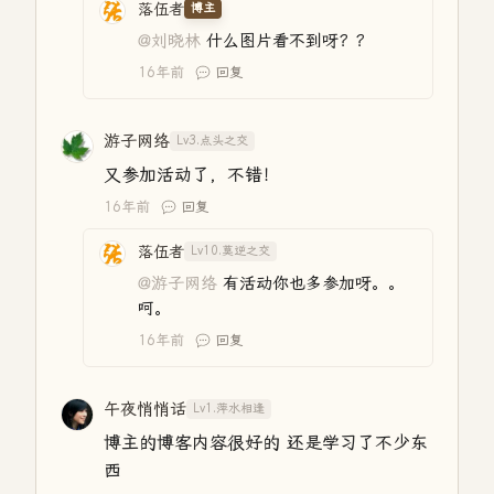
落伍者
博主
@刘晓林
什么图片看不到呀？？
16年前
回复
游子网络
Lv3.点头之交
又参加活动了，不错！
16年前
回复
落伍者
Lv10.莫逆之交
@游子网络
有活动你也多参加呀。。
呵。
16年前
回复
午夜悄悄话
Lv1.萍水相逢
博主的博客内容很好的 还是学习了不少东
西