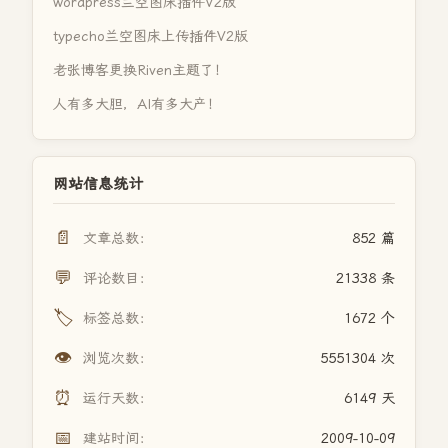
wordpress兰空图床插件V2版
typecho兰空图床上传插件V2版
老张博客更换Riven主题了！
人有多大胆，AI有多大产！
网站信息统计
📄
文章总数：
852 篇
💬
评论数目：
21338 条
🏷️
标签总数：
1672 个
👁️
浏览次数：
5551304 次
⏰
运行天数：
6149 天
📅
建站时间：
2009-10-09