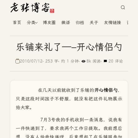
首页
分类
博友圈
微语
归档
关于
友情链接
读者
乐铺来礼了—–开心情侣勺
2010/07/12
253 字
约 1 分钟
8k 阅读
20 评论
在几天以前就收到了乐铺的
开心情侣勺
，
只是这段时间孩子不舒服，就没有把这件礼物展示
给大家。
7月3号我的手机收到一条消息，说我有
一件快递到了，要求我两个工作日提取。我前想后
想，没有人给我快递呀，后来想起了在乐铺网参加