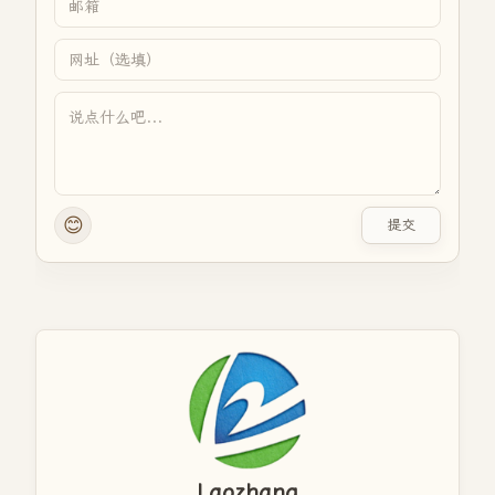
😊
提交
Laozhang