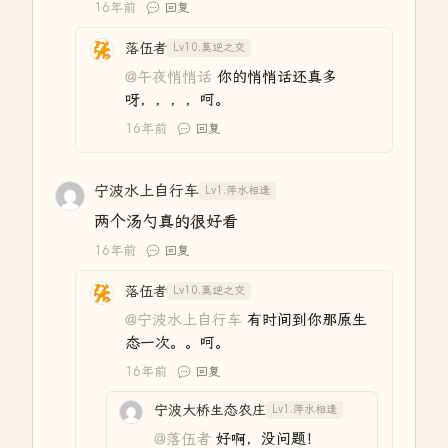
16年前
回复
落伍者
Lv10.莫逆之交
@午夜悄悄话
你的悄悄话还真多
呀，，，，呵。
16年前
回复
宁波水上自行车
Lv1.萍水相逢
两个汤勺真的很好看
16年前
回复
落伍者
Lv10.莫逆之交
@宁波水上自行车
有时间到你那原生
态一次。。呵。
16年前
回复
宁波大桥生态农庄
Lv1.萍水相逢
@落伍者
好啊，没问题！