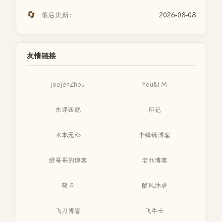
🔄
最后更新：
2026-08-08
友情链接
joojenZhou
You&FM
东评西就
印记
木本无心
李锋镝博客
缙哥哥的博客
老刘博客
蓝卡
随风沐虐
飞刀博客
飞牛士