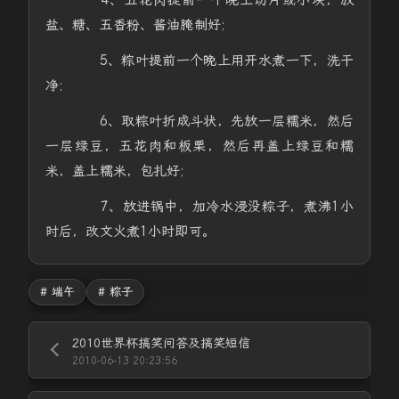
盐、糖、五香粉、酱油腌制好;
5、粽叶提前一个晚上用开水煮一下，洗干
净;
6、取粽叶折成斗状，先放一层糯米，然后
一层绿豆，五花肉和板栗，然后再盖上绿豆和糯
米，盖上糯米，包扎好;
7、放进锅中，加冷水浸没粽子，煮沸1小
时后，改文火煮1小时即可。
# 端午
# 粽子
2010世界杯搞笑问答及搞笑短信
2010-06-13 20:23:56