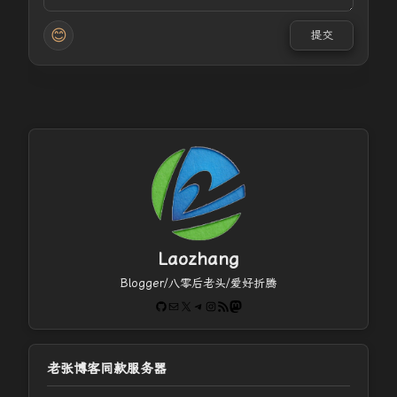
😊
提交
Laozhang
Blogger/八零后老头/爱好折腾
GitHub
电子邮件
X
Telegram
Instagram
RSS Feed
Mastodon
老张博客同款服务器