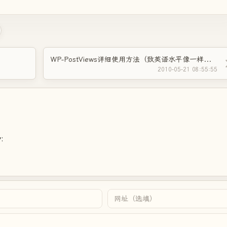
WP-PostViews详细使用方法（致英语水平像一样的人）
2010-05-21 08:55:55
y: