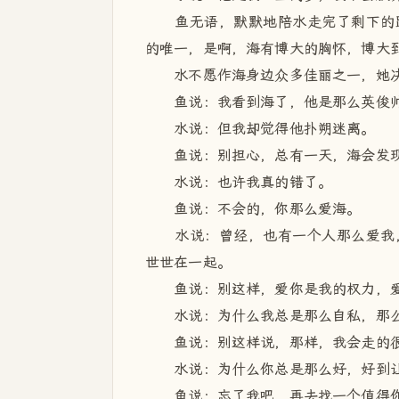
鱼无语，默默地陪水走完了剩下的距
的唯一，是啊，海有博大的胸怀，博大
水不愿作海身边众多佳丽之一，她决
鱼说：我看到海了，他是那么英俊帅
水说：但我却觉得他扑朔迷离。
鱼说：别担心，总有一天，海会发现
水说：也许我真的错了。
鱼说：不会的，你那么爱海。
水说：曾经，也有一个人那么爱我，
世世在一起。
鱼说：别这样，爱你是我的权力，爱
水说：为什么我总是那么自私，那么
鱼说：别这样说，那样，我会走的
水说：为什么你总是那么好，好到让
鱼说：忘了我吧，再去找一个值得你