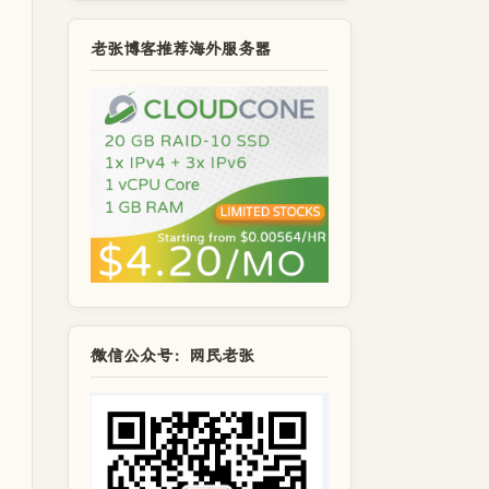
老张博客推荐海外服务器
微信公众号：网民老张