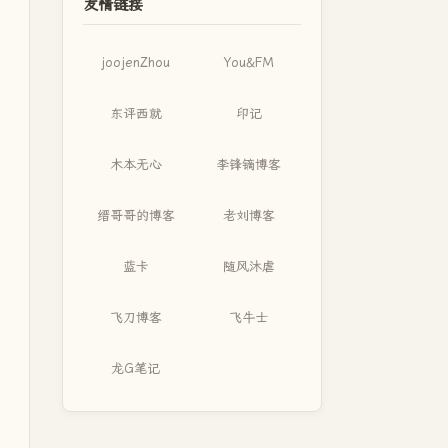
友情链接
joojenZhou
You&FM
东评西就
印记
木本无心
李锋镝博客
缙哥哥的博客
老刘博客
蓝卡
随风沐虐
飞刀博客
飞牛士
龙G笔记