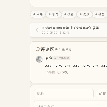
# 幸福
# 悲伤
# 执着
# 流浪
# 痛苦
09春西南网络大学《语文教学论》答案
2010-05-20 13:42:48
评论区
共 1 条评论
哈哈
Lv1.萍水相逢
:cry: :cry: :cry: :cry: :cry: :cry: :cr
16年前
回复