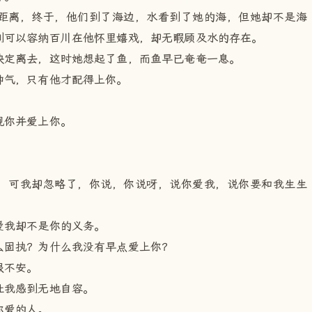
离，终于，他们到了海边，水看到了她的海，但她却不是海
到可以容纳百川在他怀里嬉戏，却无暇顾及水的存在。
定离去，这时她想起了鱼，而鱼早已奄奄一息。
气，只有他才配得上你。
你并爱上你。
可我却忽略了，你说，你说呀，说你爱我，说你要和我生生
我却不是你的义务。
固执？为什么我没有早点爱上你？
很不安。
我感到无地自容。
爱的人。