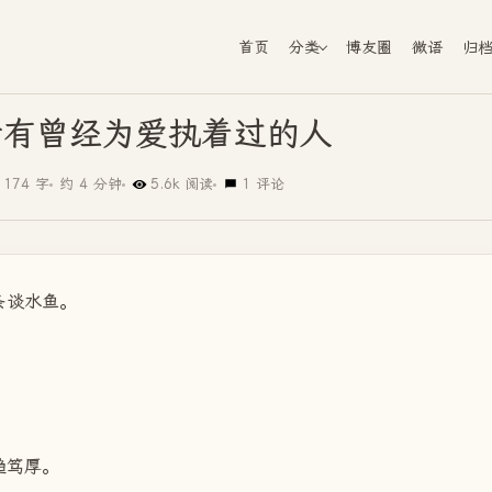
首页
分类
博友圈
微语
归
所有曾经为爱执着过的人
1174 字
约 4 分钟
5.6k 阅读
1 评论
条谈水鱼。
。
趋笃厚。