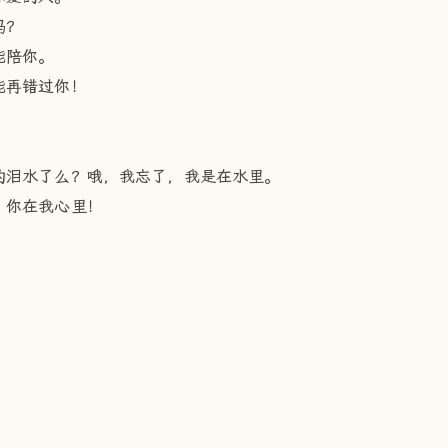
吗？
能陪你。
再错过你！
泪水了么？哦，我忘了，我是在水里。
你在我心里！
。