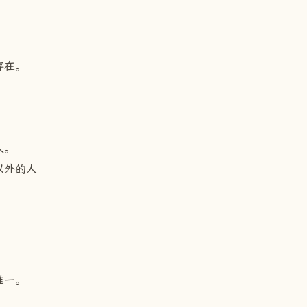
。
存在。
人。
以外的人
唯一。