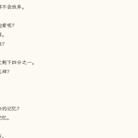
不会放弃。
的爱呢？
据。
我？
！
剩下四分之一。
怎样？
的记忆？
记忆。
？
弃。