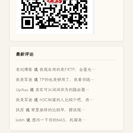
最新评论
老刘博客
说
我现在用的是FRTP，全屋光…
我是军爸
说
TP的也是够用了，我看你选…
UpXuu
说
其实可以试试华为的路由器…
我是军爸
说
H3C知道的人比较少吧，质…
扶苏
说
家里装修的比较早，据说现…
loibh
说
想问一下你的NAS，机箱是…