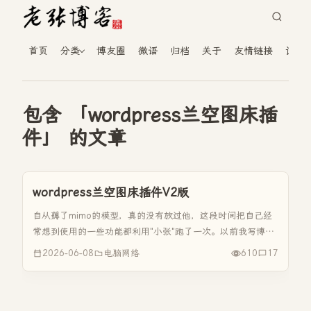
首页
分类
博友圈
微语
归档
关于
友情链接
读者
包含 「wordpress兰空图床插
件」 的文章
wordpress兰空图床插件V2版
自从薅了mimo的模型，真的没有放过他，这段时间把自己经
常想到使用的一些功能都利用"小张"跑了一次。以前我写博客
时，都是先把图片手动上传到兰空图床，然后再把图片链接复
2026-06-08
电脑网络
610
17
制到文章里来，很是麻烦。也找了很多插件但是都不是太好
用。前几天找到了小...