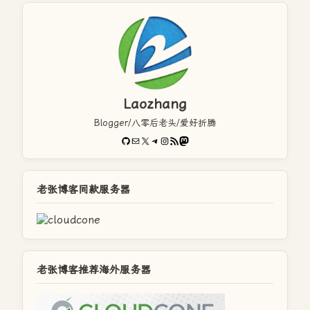
Laozhang
Blogger/八零后老头/爱好折腾
GitHub
电子邮件
X
Telegram
Instagram
RSS Feed
Mastodon
老张博客同款服务器
老张博客推荐海外服务器