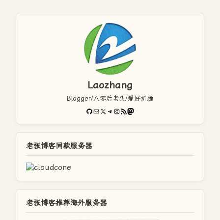
Laozhang
Blogger/八零后老头/爱好折腾
GitHub
电子邮件
X
Telegram
Instagram
RSS Feed
Mastodon
老张博客同款服务器
老张博客推荐海外服务器