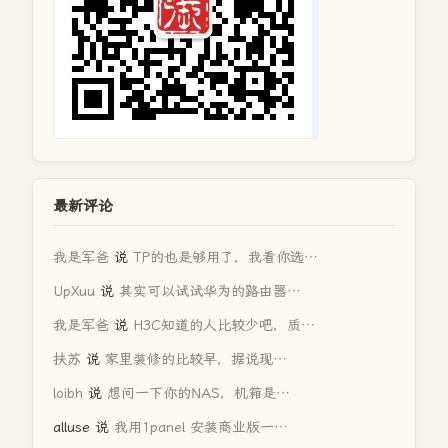
最新评论
我是军爸
说
TP的也是够用了，我看你选…
UpXuu
说
其实可以试试华为的路由器…
我是军爸
说
H3C知道的人比较少吧，质…
扶苏
说
家里装修的比较早，据说现…
loibh
说
想问一下你的NAS，机箱是…
alluse
说
我用1panel 安装商业版一…