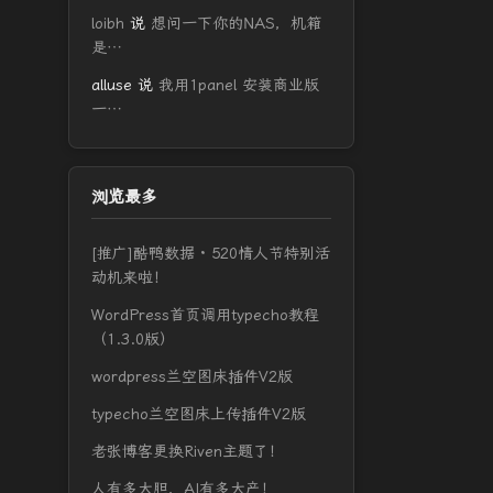
loibh
说
想问一下你的NAS，机箱
是…
alluse
说
我用1panel 安装商业版
一…
浏览最多
[推广]酷鸭数据 · 520情人节特别活
动机来啦！
WordPress首页调用typecho教程
（1.3.0版）
wordpress兰空图床插件V2版
typecho兰空图床上传插件V2版
老张博客更换Riven主题了！
人有多大胆，AI有多大产！