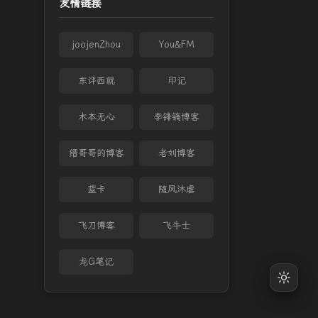
友情链接
joojenZhou
You&FM
东评西就
印记
木本无心
李锋镝博客
缙哥哥的博客
老刘博客
蓝卡
随风沐虐
飞刀博客
飞牛士
龙G笔记