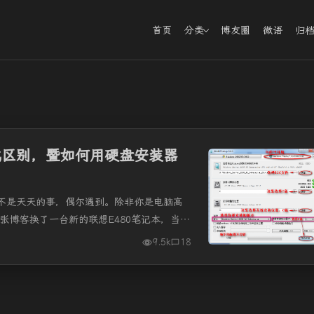
首页
分类
博友圈
微语
归
式区别，暨如何用硬盘安装器
不是天天的事，偶尔遇到。除非你是电脑高
张博客换了一台新的联想E480笔记本，当然
人当然不会到电脑城请商家去...
9.5k
18