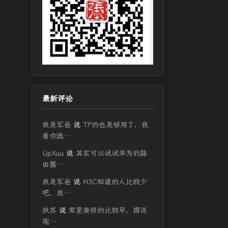
最新评论
我是军爸
说
TP的也是够用了，我
看你选…
UpXuu
说
其实可以试试华为的路
由器…
我是军爸
说
H3C知道的人比较少
吧，质…
扶苏
说
家里装修的比较早，据说
现…