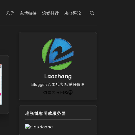
档
关于
友情链接
读者排行
走心评论
Laozhang
Blogger/八零后老头/爱好折腾
GitHub
电子邮件
X
Telegram
Instagram
RSS Feed
Mastodon
老张博客同款服务器