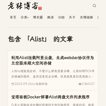
首页
分类
博友圈
微语
归档
关于
友情链接
读者
包含 「Alist」 的文章
利用Alist挂载阿里云盘，生成webdav协议作为
兰空图床超大空间存储
人的心理就是这样，不管什么都是想着白嫖，之前利用PICX项
目搭建的图床，虽然说是完全白嫖，但是速度真的是很感人。
前段时间这个图床使用的Staticaly这个CDN又被墙了，导航图
2023-09-26
电脑网络
3.8k
27
片不能显示，没办法又换CDN，白嫖还真是折腾人。 今天这
篇...
宝塔面板Docker部署Alist网盘文件列表程序
几年之前就应该折腾过网盘的文件列表程序，简单的说，就是