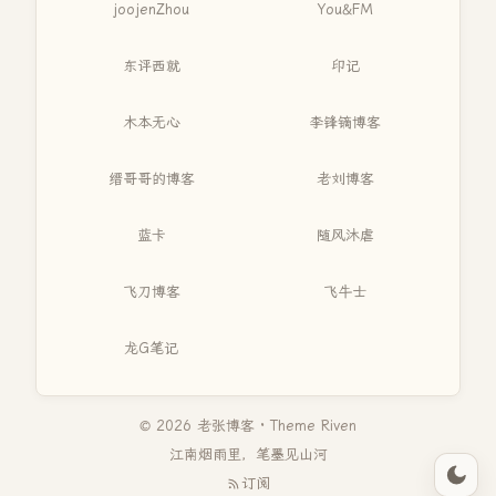
joojenZhou
You&FM
东评西就
印记
木本无心
李锋镝博客
缙哥哥的博客
老刘博客
蓝卡
随风沐虐
飞刀博客
飞牛士
龙G笔记
© 2026 老张博客 · Theme
Riven
江南烟雨里，笔墨见山河
订阅