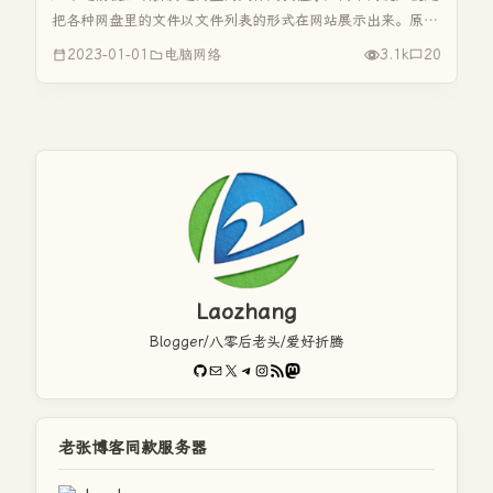
把各种网盘里的文件以文件列表的形式在网站展示出来。原来
搞那个只是为了装X，别人有我也就有要。后来没有多长时
2023-01-01
电脑网络
3.1k
20
间，就关掉不用了。 Alist，一个超级牛X的网盘文件列表程
序，支持目前主流...
Laozhang
Blogger/八零后老头/爱好折腾
GitHub
电子邮件
X
Telegram
Instagram
RSS Feed
Mastodon
老张博客同款服务器