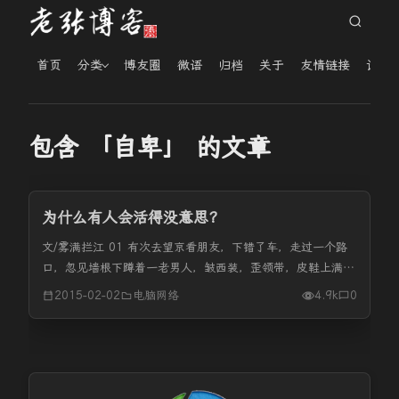
首页
分类
博友圈
微语
归档
关于
友情链接
读者
包含 「自卑」 的文章
为什么有人会活得没意思？
文/雾满拦江 01 有次去望京看朋友，下错了车，走过一个路
口，忽见墙根下蹲着一老男人，皱西装，歪领带，皮鞋上满是
尘灰，面孔扭曲着，老泪纵横。旁边站着一位女士，不知所措
2015-02-02
电脑网络
4.9k
0
的看着他。 目不斜视走过，忽听中年男一句长恸：……我这
辈子，活得忒没意...