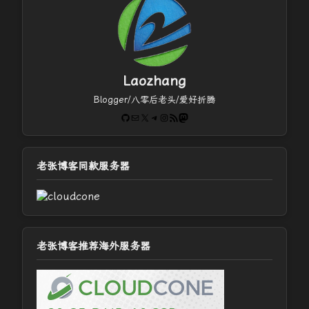
Laozhang
Blogger/八零后老头/爱好折腾
GitHub
电子邮件
X
Telegram
Instagram
RSS Feed
Mastodon
老张博客同款服务器
老张博客推荐海外服务器