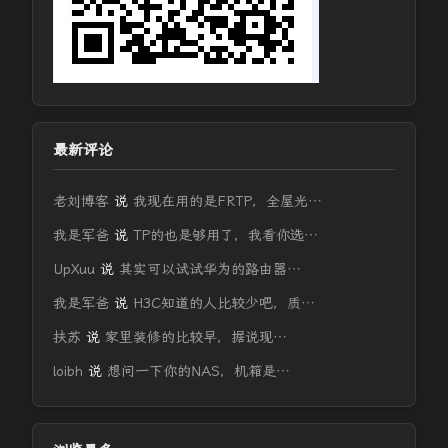
最新评论
老刘博客
说
我现在用的是FRTP，全屋光…
我是军爸
说
TP的也是够用了，我看你选…
UpXuu
说
其实可以试试华为的路由器…
我是军爸
说
H3C知道的人比较少吧，质…
扶苏
说
家里装修的比较早，据说现…
loibh
说
想问一下你的NAS，机箱是…