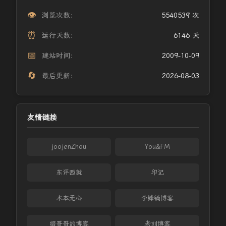
👁️
浏览次数：
5540539 次
⏰
运行天数：
6146 天
📅
建站时间：
2009-10-09
🔄
最后更新：
2026-08-03
友情链接
joojenZhou
You&FM
东评西就
印记
木本无心
李锋镝博客
缙哥哥的博客
老刘博客