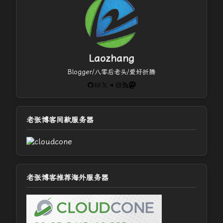
Laozhang
Blogger/八零后老头/爱好折腾
GitHub
电子邮件
X
Telegram
Instagram
RSS Feed
Mastodon
老张博客同款服务器
老张博客推荐海外服务器