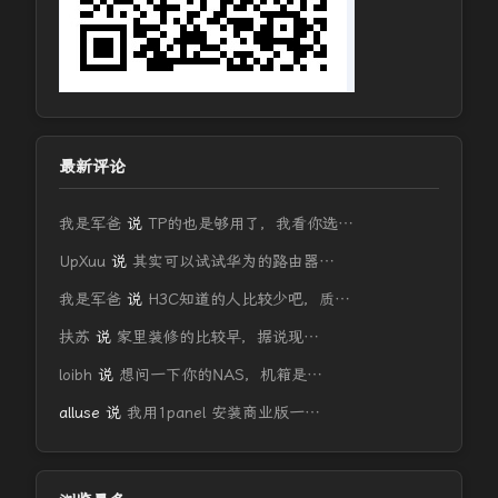
最新评论
我是军爸
说
TP的也是够用了，我看你选…
UpXuu
说
其实可以试试华为的路由器…
我是军爸
说
H3C知道的人比较少吧，质…
扶苏
说
家里装修的比较早，据说现…
loibh
说
想问一下你的NAS，机箱是…
alluse
说
我用1panel 安装商业版一…