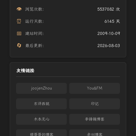
👁️
浏览次数：
5537082 次
⏰
运行天数：
6145 天
📅
建站时间：
2009-10-09
🔄
最后更新：
2026-08-03
友情链接
joojenZhou
You&FM
东评西就
印记
木本无心
李锋镝博客
缙哥哥的博客
老刘博客