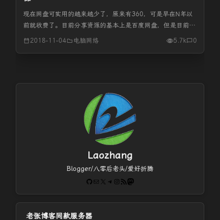
现在网盘可实用的越来越少了，原来有360，可是早在N年以
前就收费了。目前分享资源的基本上是百度网盘，但是目前市
场上应该是唯有百度最大，所以各种限制，就是你宽带是
2018-11-04
电脑网络
5.7k
0
1000M，你不是百度网盘会员，也会把你下载速度限制在
100K左右。如果单纯...
Laozhang
Blogger/八零后老头/爱好折腾
GitHub
电子邮件
X
Telegram
Instagram
RSS Feed
Mastodon
老张博客同款服务器