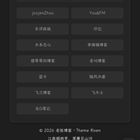
joojenZhou
You&FM
东评西就
印记
木本无心
李锋镝博客
缙哥哥的博客
老刘博客
蓝卡
随风沐虐
飞刀博客
飞牛士
龙G笔记
© 2026 老张博客 · Theme
Riven
江南烟雨里，笔墨见山河