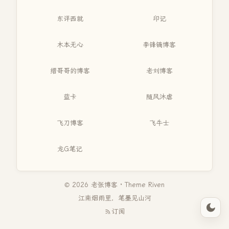
东评西就
印记
木本无心
李锋镝博客
缙哥哥的博客
老刘博客
蓝卡
随风沐虐
飞刀博客
飞牛士
龙G笔记
© 2026 老张博客 · Theme
Riven
江南烟雨里，笔墨见山河
订阅