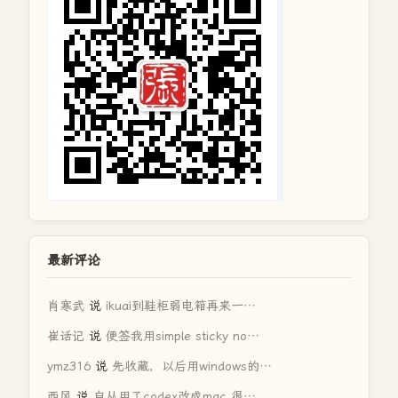
最新评论
肖寒武
说
ikuai到鞋柜弱电箱再来一…
崔话记
说
便签我用simple sticky no…
ymz316
说
先收藏，以后用windows的…
西风
说
自从用了codex改成mac 很…