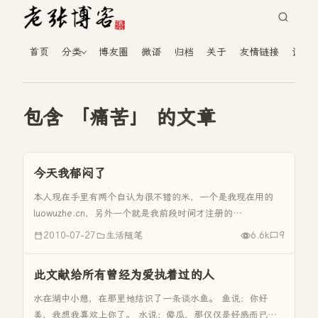
首页
分类
博友圈
微语
归档
关于
友情链接
读者
包含 「痛苦」 的文章
今天我郁闷了
本人现在手里有两个自认为很不错的米，一个是我现在用的
luowuzhe.cn，另外一个就是我前段时间才注册的
imzhang.com。对于这两个米，我是各有所爱吧。
2010-07-27
生活随笔
6.6k
9
luowuzhe.cn一听名气大，适应做站长类站，能傍着
im286.com来...
此文献给所有曾经为爱执着过的人
水在湖中小憩，在那里她结识了一条谈水鱼。 鱼说：你好
美，我想我喜欢上你了。 水说：傻瓜，那仅仅是好感而已。