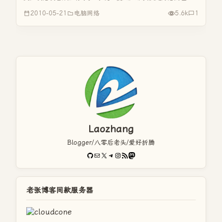
鱼说：真的，我不骗你！ 水说：我不相信一见钟情。 日子一
2010-05-21
电脑网络
5.6k
1
天天过去，鱼对水的感情日趋笃厚。 鱼说：我喜欢和你在一
起。 水说：那是因...
Laozhang
Blogger/八零后老头/爱好折腾
GitHub
电子邮件
X
Telegram
Instagram
RSS Feed
Mastodon
老张博客同款服务器