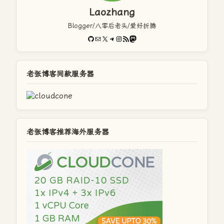
Laozhang
Blogger/八零后老头/爱好折腾
GitHub
电子邮件
X
Telegram
Instagram
RSS Feed
Mastodon
老张博客同款服务器
老张博客推荐海外服务器