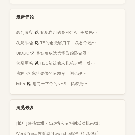
最新评论
老刘博客
说
我现在用的是FRTP，全屋光…
我是军爸
说
TP的也是够用了，我看你选…
UpXuu
说
其实可以试试华为的路由器…
我是军爸
说
H3C知道的人比较少吧，质…
扶苏
说
家里装修的比较早，据说现…
loibh
说
想问一下你的NAS，机箱是…
浏览最多
[推广]酷鸭数据 · 520情人节特别活动机来啦！
WordPress首页调用typecho教程（1.3.0版）