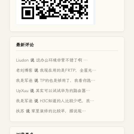
最新评论
Liudon
说
这办公环境非常不错了啊 …
老刘博客
说
我现在用的是FRTP，全屋光…
我是军爸
说
TP的也是够用了，我看你选…
UpXuu
说
其实可以试试华为的路由器…
我是军爸
说
H3C知道的人比较少吧，质…
扶苏
说
家里装修的比较早，据说现…