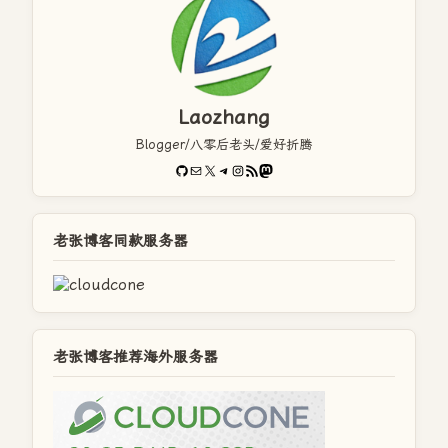
Laozhang
Blogger/八零后老头/爱好折腾
GitHub
电子邮件
X
Telegram
Instagram
RSS Feed
Mastodon
老张博客同款服务器
老张博客推荐海外服务器