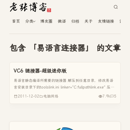
首页
分类
博友圈
微语
归档
关于
友情链接
读者
包含 「易语言连接器」 的文章
VC6 链接器-超级迷你版
易语言静态编译所需要的链接器 解压到任意目录，修改易语
言安装目录下的toolslink.ini linker="C:fullpathlink.exe" 压缩
包附带自动配置link的程序 下载地址：http://115.com/file/...
2011-12-02
电脑网络
7.9k
5