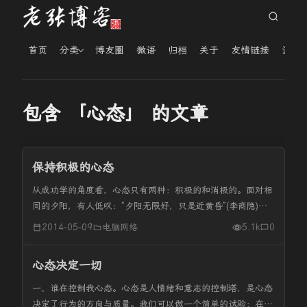
首页
分类
博友圈
微语
归档
关于
友情链接
读者
包含 「心态」 的文章
保持积极的心态
从成功学的角度看，心态只有两种：积极的和消极的。面对相
同的夕阳，有人低叹：“夕阳无限好，只是近黄昏”(李商隐)，
这是一种心态的写照。有人反对说：“但得夕阳无限好，何须
2014-05-09
电脑网络
5.1k
0
惆怅近黄昏”(朱自清)，这是一种心理状态。而有人则高歌：
“老夫喜作黄昏...
心态决定一切
一、谁在控制我心态。心态是人情绪和意志的控制塔，是心态
决定了行为的方向与质量。我们可以做一个简单的试验：在一