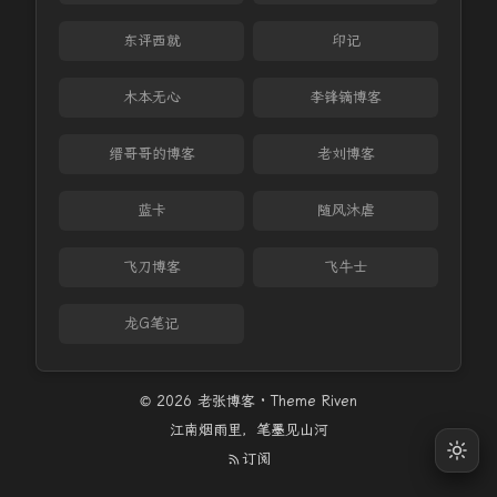
东评西就
印记
木本无心
李锋镝博客
缙哥哥的博客
老刘博客
蓝卡
随风沐虐
飞刀博客
飞牛士
龙G笔记
© 2026 老张博客 · Theme
Riven
江南烟雨里，笔墨见山河
订阅