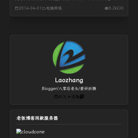
个大教室里，如果你周围有熟人、朋友，也有你不认识的人。
2014-04-01
电脑网络
5.2k
0
当要求每一个人与四周的人握手致意时，人们将怎样想怎样做
呢？有的热情，有的勉...
Laozhang
Blogger/八零后老头/爱好折腾
GitHub
电子邮件
X
Telegram
Instagram
RSS Feed
Mastodon
老张博客同款服务器