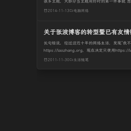
很多主题，大部分当主题用好时的第一件事就 
站长经常做的事。 一款主题的开发经历一个漫长
2014-11-13
电脑网络
关于张波博客的转型暨已有友情
长句短说，经过这近十年的网络生活，发现“我不是做站长
https://laozhang.org，现在决定只使用https://
2011-11-30
生活随笔