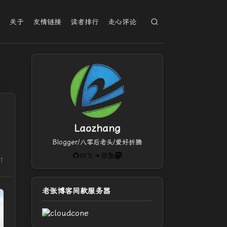
档
关于
友情链接
读者排行
走心评论
Laozhang
Blogger/八零后老头/爱好折腾
时
GitHub
电子邮件
X
Telegram
Instagram
RSS Feed
Mastodon
1
老张博客同款服务器