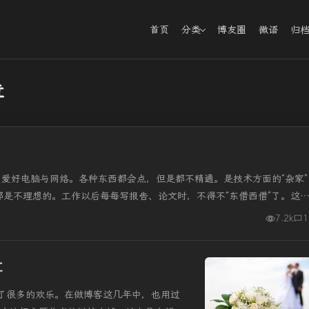
首页
分类
博友圈
微语
归
章
，爱好电脑与网络。各种东西都会点，但是都不精通。是技术方面的“杂家”
都是不理想的。工作以后每每写报告、论文时，不得不“东借西借”了。这
7.2k
1
享
了很多的欢乐。在做博客这几年中，也用过