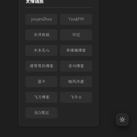
友情链接
joojenZhou
You&FM
东评西就
印记
木本无心
李锋镝博客
缙哥哥的博客
老刘博客
蓝卡
随风沐虐
飞刀博客
飞牛士
龙G笔记