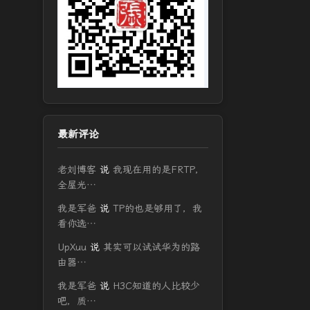
最新评论
老刘博客
说
我现在用的是FRTP，
全屋光…
我是军爸
说
TP的也是够用了，我
看你选…
UpXuu
说
其实可以试试华为的路
由器…
我是军爸
说
H3C知道的人比较少
吧，质…