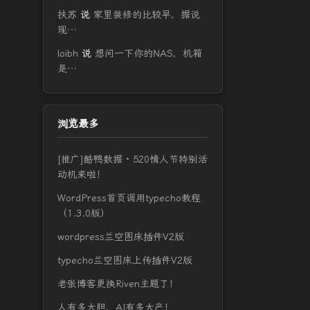
扶苏
说
家里装修的比较早，据说
现…
loibh
说
想问一下你的NAS，机箱
是…
浏览最多
[推广]酷鸭数据 · 520情人节特别活
动机来啦！
WordPress首页调用typecho教程
（1.3.0版）
wordpress兰空图床插件V2版
typecho兰空图床上传插件V2版
老张博客更换Riven主题了！
人有多大胆，AI有多大产！