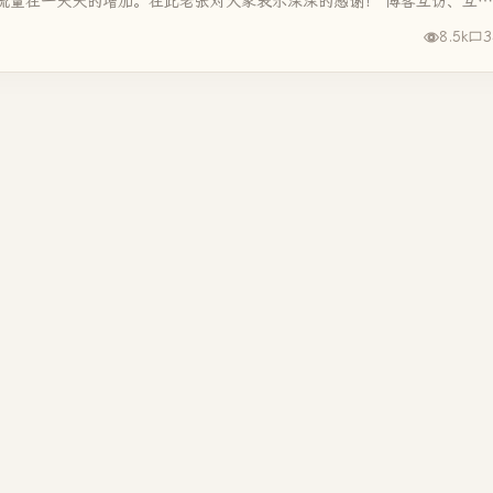
流量在一天天的增加。在此老张对大家表示深深的感谢！ 博客互访、互评
8.5k
3