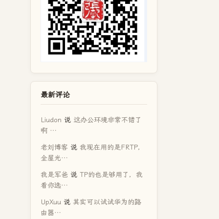
最新评论
Liudon
说
这办公环境非常不错了
啊 …
老刘博客
说
我现在用的是FRTP，
全屋光…
我是军爸
说
TP的也是够用了，我
看你选…
UpXuu
说
其实可以试试华为的路
由器…