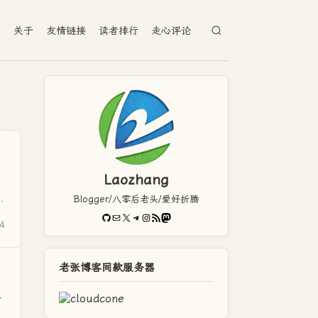
档
关于
友情链接
读者排行
走心评论
Laozhang
Blogger/八零后老头/爱好折腾
客
GitHub
电子邮件
X
Telegram
Instagram
RSS Feed
Mastodon
4
老张博客同款服务器
了