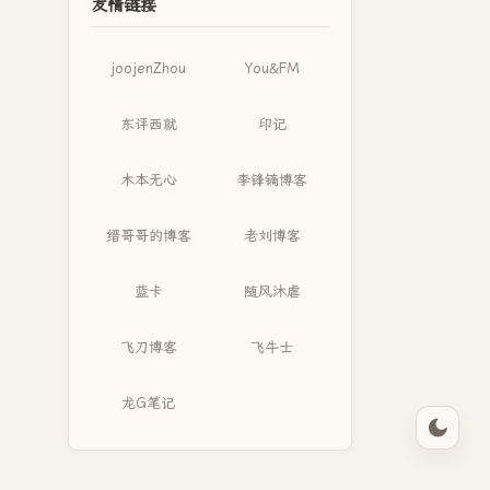
友情链接
joojenZhou
You&FM
东评西就
印记
木本无心
李锋镝博客
缙哥哥的博客
老刘博客
蓝卡
随风沐虐
飞刀博客
飞牛士
龙G笔记