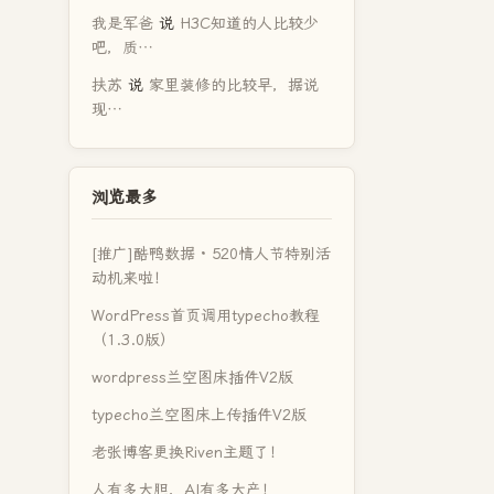
我是军爸
说
H3C知道的人比较少
吧，质…
扶苏
说
家里装修的比较早，据说
现…
浏览最多
[推广]酷鸭数据 · 520情人节特别活
动机来啦！
WordPress首页调用typecho教程
（1.3.0版）
wordpress兰空图床插件V2版
typecho兰空图床上传插件V2版
老张博客更换Riven主题了！
人有多大胆，AI有多大产！