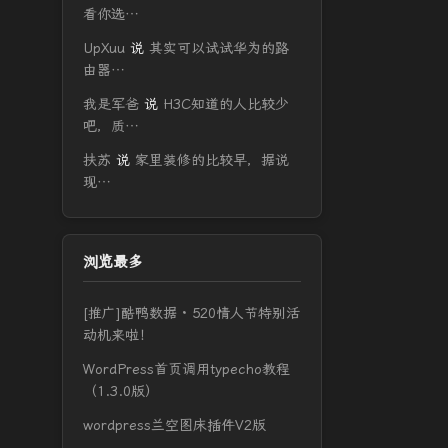
看你选…
UpXuu
说
其实可以试试华为的路
由器…
我是军爸
说
H3C知道的人比较少
吧，质…
扶苏
说
家里装修的比较早，据说
现…
浏览最多
[推广]酷鸭数据 · 520情人节特别活
动机来啦！
WordPress首页调用typecho教程
（1.3.0版）
wordpress兰空图床插件V2版