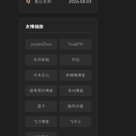
🔄
最后更新：
2026-08-03
友情链接
joojenZhou
You&FM
东评西就
印记
木本无心
李锋镝博客
缙哥哥的博客
老刘博客
蓝卡
随风沐虐
飞刀博客
飞牛士