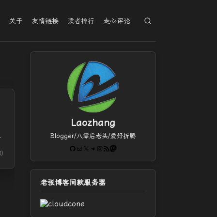
档
关于
友情链接
读者排行
走心评论
Laozhang
Blogger/八零后老头/爱好折腾
回
GitHub
电子邮件
X
Telegram
Instagram
RSS Feed
Mastodon
0
老张博客同款服务器