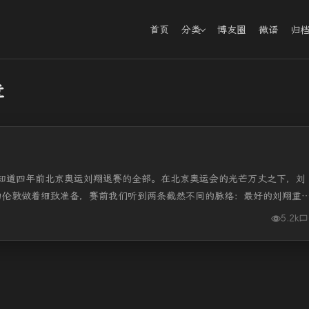
首页
分类
博友圈
微语
归
章
知道四年前北京奥运刘翔退赛的全部。在北京奥运会的光芒万丈之下，刘
为伦敦做着细致准备，赛前我们听到两条截然不同的脉络：最好的刘翔重
5.2k