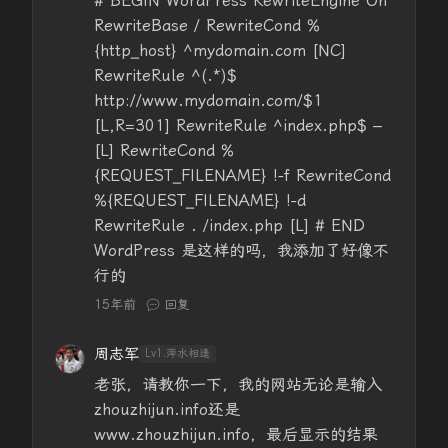
# BEGIN WordPress RewriteEngine On
RewriteBase / RewriteCond %
{http_host} ^mydomain.com [NC]
RewriteRule ^(.*)$
http://www.mydomain.com/$1
[L,R=301] RewriteRule ^index.php$ –
[L] RewriteCond %
{REQUEST_FILENAME} !-f RewriteCond
%{REQUEST_FILENAME} !-d
RewriteRule . /index.php [L] # END
WordPress 是这样的吗，我添加了好像不
行的
15年前
回复
周志军
Lv1.萍水相逢
老张，请教你一下，我的网站无论是输入
zhouzhijun.info还是
www.zhouzhijun.info，最后显示的结果