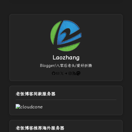
Laozhang
Blogger/八零后老头/爱好折腾
GitHub
电子邮件
X
Telegram
Instagram
RSS Feed
Mastodon
老张博客同款服务器
老张博客推荐海外服务器