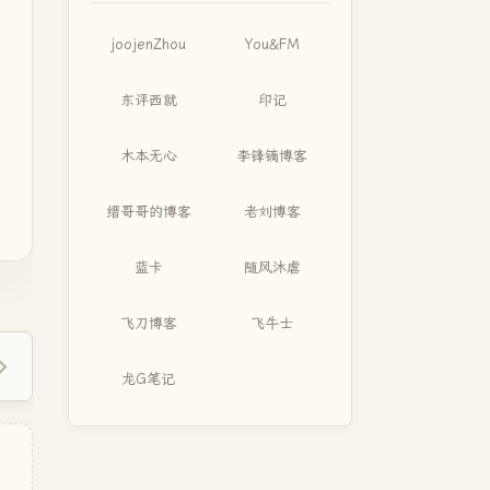
joojenZhou
You&FM
东评西就
印记
木本无心
李锋镝博客
缙哥哥的博客
老刘博客
蓝卡
随风沐虐
飞刀博客
飞牛士
龙G笔记