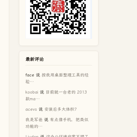
最新评论
face
说
按我用桌面整理工具的经
验…
koobai
说
目前就一台老的 2013
款ma…
acevs
说
安装后多大体积？
我是军爸
说
有点像手机，把类似
功能的…
Liudon
说
这办公环境非常不错了