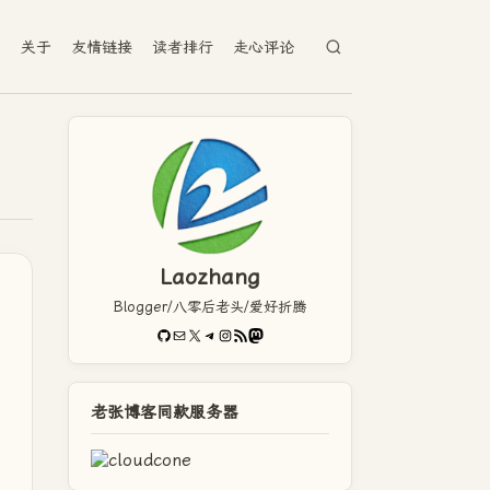
档
关于
友情链接
读者排行
走心评论
Laozhang
Blogger/八零后老头/爱好折腾
GitHub
电子邮件
X
Telegram
Instagram
RSS Feed
Mastodon
老张博客同款服务器