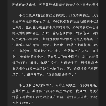
阿姨还能认出她，可见曾经她拉着奶奶给这个小商店的营业额贡
小伍记忆深刻的还有奶奶的唠叨，她说不完的话，成了小伍
邻居爷爷组织孩子们学习，奶奶就踮着脚急急地跑到小伍房间，
伍笑着，直到看见她坐在书桌前打开书，奶奶才会放心出去，
的大咧咧和脏乱差，所以一看见留在衣服上的油笔油、钢笔水
叨叨说她不像女生，帮她洗衣服的时候总是边洗边摇头："谁家
伍就低头站在旁边，偷笑。上初中，她早上上学赖着不起床，
了，你倒好，那闹钟不如不定。"看见她坐在床边，来来回
上："女娃就要有坐相，晃来晃去的像啥样子？"高中的时候，
镜子前面："看看，你现在没有小时候好看了，腰都粗成啥了，
看见偶尔回来一次还趴在电脑前的小伍，奶奶拄着拐杖还不忘
坏了。"小伍充耳不闻，"我的眼睛好着呢。"
小伍说自己是随性的人，可在奶奶眼里，这就叫邋遢。因为
至某个衣服、某件裤子都是在奶奶的帮助下找到的，每次在她
她苦苦寻找的东西适时出现在面前。看她多云转晴，奶奶就恨
到柜子放好。"