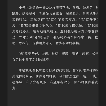
小伍以为奶奶一直会这样叨叨下去。然而，她忘了，时间走
蹒跚、越走越慢，看着她头发花白，越来越少，看着她牙齿掉
菜的时候，忽然觉得"老"这个字真实可触，"老"这件事无法
力，"老"就要相信力不从心，"老"就要习惯孤独，"老"就要
变老的路上，她离她越来越远，直到看见她因为小感冒都会躺
劲，才意识到"老"的无奈，看见奶奶连水杯都拿不稳，拄着拐
助，才相信，优雅地变老是一件多么难的事情。
"老"需要陪伴、安慰、鼓励、照顾、帮助、理解、设身处
白了这个并不深刻的道理。
幸福就是在我有能力照顾你的时候，有时间陪伴你的时候，
受这样的生活。在你老的时候，我们依然住在一起，一块儿吃
磕绊绊，有争吵有眼泪，有温馨有欢乐，像小时候你看我一样
寞。