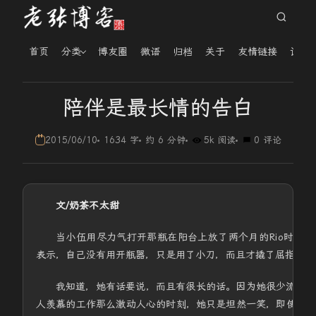
首页
分类
博友圈
微语
归档
关于
友情链接
读者
陪伴是最长情的告白
2015/06/10
1634 字
约 6 分钟
5k 阅读
0 评论
文/奶茶不太甜
当小伍用尽力气打开那瓶在阳台上放了两个月的Rio时，
表示，自己没有用开瓶器，只是用了小刀，而且才撬了屈指可数
我知道，她有话要说，而且有很长的话。因为她很少流眼泪
人羡慕的工作那么激动人心的时刻，她只是坦然一笑，即使离