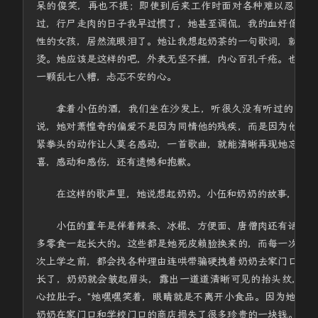
呆的傻笑，再也不提；即使到后来工作时面对各种难以忍受的
过，行尸走肉的日子我早过惯了，她甚至调侃，我的血好像越
性的女孩，居然流眼泪了。她让我想起奶茶的一句歌词，就算
烫。她应该是这样的吧，外表无坚不摧，内心百孔千疮。也许
一颗乱七八糟，忐忑不安的心。
拿着小伍的酒，我们坐在沙发上，听很久没有听过的萧惶
说，她对萧惶奇的偏爱不是因为同情他的残疾，而是因为他的
紧拳头的动作让人莫名感动，一首歌曲，就能清晰再现她忘不
喜，感动和感伤，还有遗憾和抱歉。
在这样的歌声里，她说想起奶奶。小伍和奶奶的故事，长得
小伍的童年是伴着辣条、冰棍、方便面、唐僧肉还有话梅、
多零食一起长大的。这些都是她死皮赖脸换来的，而每一次成
次上学之前，都会找各种理由连哄带骗硬拽着奶奶去家门口的
长了，奶奶就会皱起眉头，露出一道道清晰可见的抬头纹，幽
心拉肚子。"她嘿嘿笑着，眼睛就是不离开小食品。因为她赖
奶奶在家门口和学校门口的商店损失了很多珍贵的一块钱。以