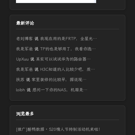
最新评论
老刘博客
说
我现在用的是FRTP，全屋光…
我是军爸
说
TP的也是够用了，我看你选…
UpXuu
说
其实可以试试华为的路由器…
我是军爸
说
H3C知道的人比较少吧，质…
扶苏
说
家里装修的比较早，据说现…
loibh
说
想问一下你的NAS，机箱是…
浏览最多
[推广]酷鸭数据 · 520情人节特别活动机来啦！