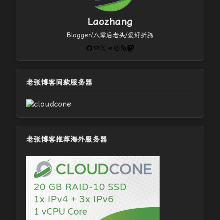
Laozhang
Blogger/八零后老头/爱好折腾
GitHub
电子邮件
X
Telegram
Instagram
RSS Feed
Mastodon
老张博客同款服务器
老张博客推荐海外服务器