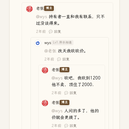
老张
博主
@wys
持有者一直和我有联系，只不
过没谈得来。
2年前
回复
wys
Lv1.萍水相逢
@老张
改天我砍砍价。
2年前
回复
老张
博主
@wys
砍吧，我砍到1200
他不卖，顶住了2000.
2年前
回复
老张
博主
@wys
人问的多了，他的
价就会更提了。
2年前
回复