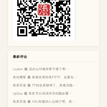
最新评论
Liudon
说
这办公环境非常不错了啊 …
老刘博客
说
我现在用的是FRTP，全屋光…
我是军爸
说
TP的也是够用了，我看你选…
UpXuu
说
其实可以试试华为的路由器…
我是军爸
说
H3C知道的人比较少吧，质…