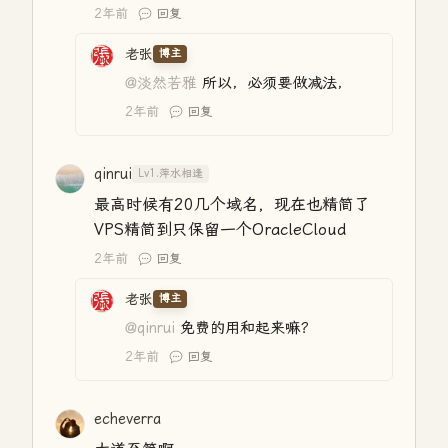
2年前
回复
老张
博主
@淡然若雅
所以，必须要做减法，
2年前
回复
qinrui
Lv1.萍水相逢
最高时候有20几个域名，现在也精简了
VPS精简到只保留一个OracleCloud
2年前
回复
老张
博主
@qinrui
免费的用和起来嘛？
2年前
回复
echeverra