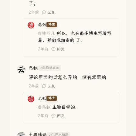
了。
2年前
回复
老张
博主
@林羽凡
所以，也有很多博主写着写
着，都做成加密的 了。
2年前
回复
鸟叔
Lv5.熟稔有加
评论里面的话怎么弄的，挺有意思的
2年前
回复
老张
博主
@鸟叔
主题自带的，
2年前
回复
土狼妹妹
Lv1.萍水相逢