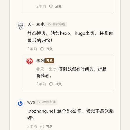
2年前
回复
天一生水
Lv2.初识寒暄
静态博客，诸如hexo，hugo之类，将是你
最后的归宿！
2年前
回复
老张
博主
@天一生水
等到放假有时间的，折腾
折腾看。
2年前
回复
wys
Lv1.萍水相逢
laozhang.net 这个5k在售，老张不感兴趣
呀？
2年前
回复