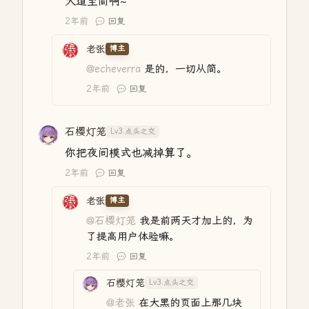
大道至简啊~
2年前
回复
老张
博主
@echeverra
是的，一切从简。
2年前
回复
石樱灯笼
Lv3.点头之交
你把夜间模式也减掉算了。
2年前
回复
老张
博主
@石樱灯笼
我是前两天才加上的，为
了提高用户体验嘛。
2年前
回复
石樱灯笼
Lv3.点头之交
@老张
在大黑的页面上那几块