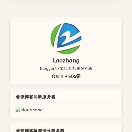
Laozhang
Blogger/八零后老头/爱好折腾
GitHub
电子邮件
X
Telegram
Instagram
RSS Feed
Mastodon
老张博客同款服务器
老张博客推荐海外服务器