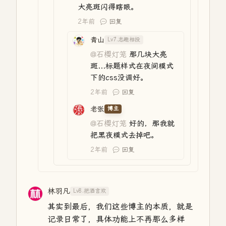
大亮斑闪得瞎眼。
2年前
回复
青山
Lv7.志趣相投
@石樱灯笼
那几块大亮
斑...标题样式在夜间模式
下的css没调好。
2年前
回复
老张
博主
@石樱灯笼
好的，那我就
把黑夜模式去掉吧。
2年前
回复
林羽凡
Lv8.把酒言欢
其实到最后，我们这些博主的本质，就是
记录日常了，具体功能上不再那么多样