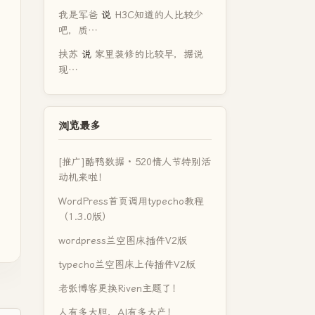
我是军爸
说
H3C知道的人比较少
吧，质…
扶苏
说
家里装修的比较早，据说
现…
浏览最多
[推广]酷鸭数据 · 520情人节特别活
动机来啦！
WordPress首页调用typecho教程
（1.3.0版）
wordpress兰空图床插件V2版
typecho兰空图床上传插件V2版
老张博客更换Riven主题了！
人有多大胆，AI有多大产！