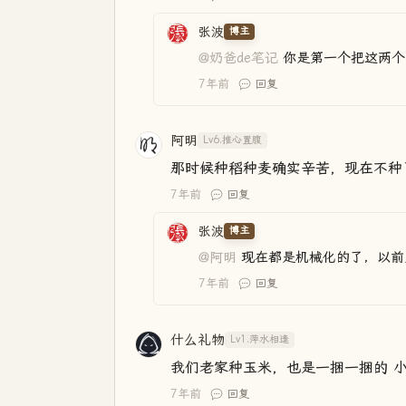
张波
博主
@奶爸de笔记
你是第一个把这两个
7年前
回复
阿明
Lv6.推心置腹
那时候种稻种麦确实辛苦，现在不种
7年前
回复
张波
博主
@阿明
现在都是机械化的了，以前
7年前
回复
什么礼物
Lv1.萍水相逢
我们老家种玉米，也是一捆一捆的 
7年前
回复