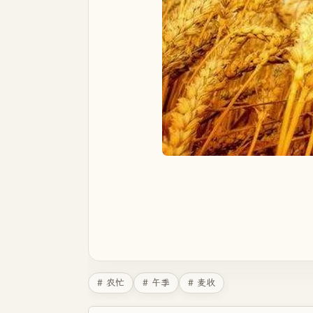
# 农忙
# 午季
# 麦收