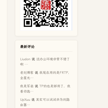
最新评论
Liudon
说
这办公环境非常不错了
啊 …
老刘博客
说
我现在用的是FRTP，
全屋光…
我是军爸
说
TP的也是够用了，我
看你选…
UpXuu
说
其实可以试试华为的路
由器…