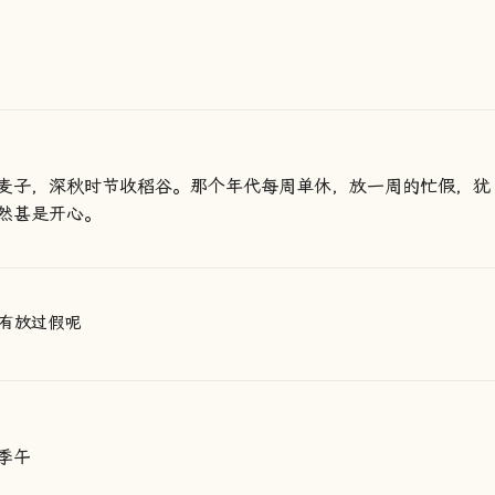
麦子，深秋时节收稻谷。那个年代每周单休，放一周的忙假，犹
然甚是开心。
有放过假呢
季午