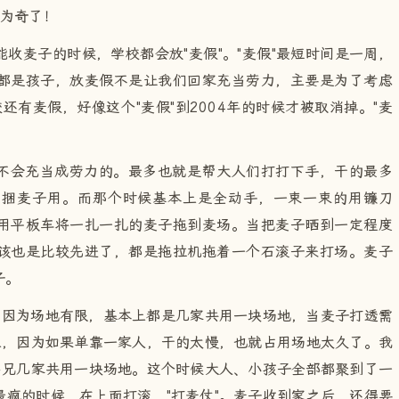
足为奇了！
收麦子的时候，学校都会放"麦假"。"麦假"最短时间是一周，
都是孩子，放麦假不是让我们回家充当劳力，主要是为了考虑
还有麦假，好像这个"麦假"到2004年的时候才被取消掉。"麦
不会充当成劳力的。最多也就是帮大人们打打下手，干的最多
们捆麦子用。而那个时候基本上是全动手，一束一束的用镰刀
用平板车将一扎一扎的麦子拖到麦场。当把麦子晒到一定程度
该也是比较先进了，都是拖拉机拖着一个石滚子来打场。麦子
子。
。因为场地有限，基本上都是几家共用一块场地，当麦子打透需
上，因为如果单靠一家人，干的太慢，也就占用场地太久了。我
弟兄几家共用一块场地。这个时候大人、小孩子全部都聚到了一
疯的时候，在上面打滚、"打麦仗"。麦子收到家之后，还得要