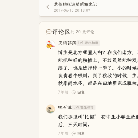
悲催的张波随笔搬家记
2019-06-10 20:13:07
评论区
共 20 条评论
天鸡部落
Lv1.萍水相逢
博主是北方哪里人啊？在我们南方，
能把种好的秧插上。不过虽然能种双
续了，也是选择种一季了。小的时候
负责看牛喂料。到了秋收的时候，主
秋季雨水多，都是在田地里完成脱粒
7年前
回复
响石潭
Lv9.惺惺相惜
我们那里叫“忙假”，初中生小学生
后，三天时间。
7年前
回复