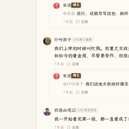
张波
博主
@老俍
还行，还就写写这些，挺好
7年前
回复
行吟游子
Lv6.推心置腹
我们上学的时候叫忙假。初夏之交收
如如今的黄金周，尽管要劳作，但依
7年前
回复
张波
博主
@行吟游子
我们这地方秋收好像没
7年前
回复
奶爸de笔记
Lv4.常来常往
我一开始看完第一段，都一直看成了
7年前
回复