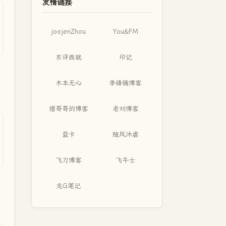
友情链接
joojenZhou
You&FM
东评西就
印记
木本无心
李锋镝博客
缙哥哥的博客
老刘博客
蓝卡
随风沐虐
飞刀博客
飞牛士
龙G笔记