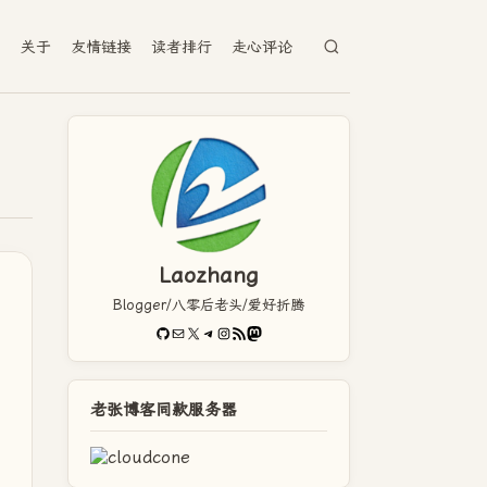
档
关于
友情链接
读者排行
走心评论
Laozhang
Blogger/八零后老头/爱好折腾
GitHub
电子邮件
X
Telegram
Instagram
RSS Feed
Mastodon
老张博客同款服务器