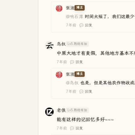
张波
博主
@响石潭
时间太短了，我们这最少
7年前
回复
鸟叔
Lv5.熟稔有加
中原大地才有麦假，其他地方基本不
7年前
回复
张波
博主
@鸟叔
也是，但是其他农作物收成
7年前
回复
老俍
Lv5.熟稔有加
能有这样的记回忆多好~~~
7年前
回复