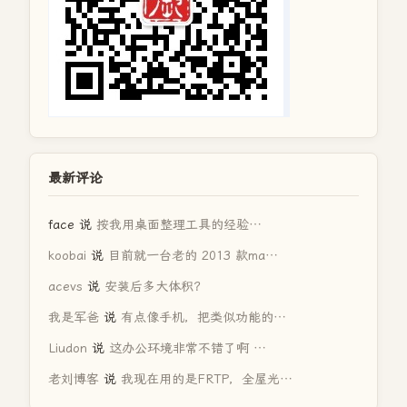
最新评论
face
说
按我用桌面整理工具的经验…
koobai
说
目前就一台老的 2013 款ma…
acevs
说
安装后多大体积？
我是军爸
说
有点像手机，把类似功能的…
Liudon
说
这办公环境非常不错了啊 …
老刘博客
说
我现在用的是FRTP，全屋光…