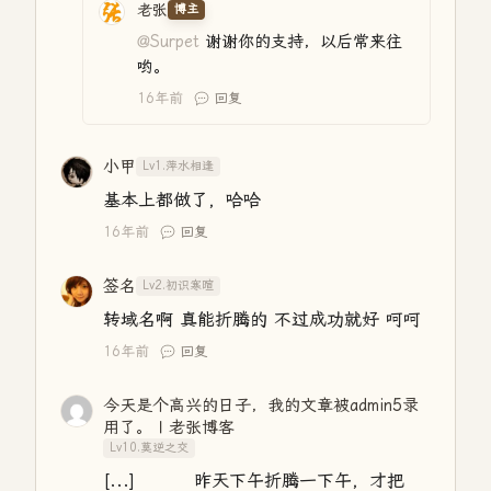
老张
博主
@Surpet
谢谢你的支持，以后常来往
哟。
16年前
回复
小甲
Lv1.萍水相逢
基本上都做了，哈哈
16年前
回复
签名
Lv2.初识寒暄
转域名啊 真能折腾的 不过成功就好 呵呵
16年前
回复
今天是个高兴的日子，我的文章被admin5录
用了。 | 老张博客
Lv10.莫逆之交
[...] 昨天下午折腾一下午，才把