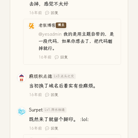
去掉，感觉不太好
16年前
回复
老张博客
博主
@yesadmin
我的是用主题自带的，是
一段代码，如果你想去了，把代码删
掉就行。
16年前
回复
麻烦积点德
Lv3.点头之交
当初换了域名后着实有些麻烦。
16年前
回复
Surpet
Lv1.萍水相逢
既然来了就留个脚印。 :lol:
16年前
回复