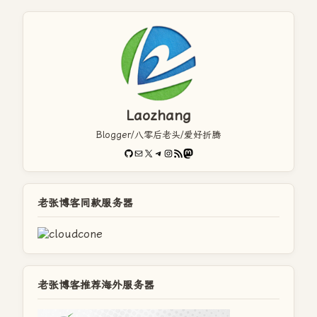
Laozhang
Blogger/八零后老头/爱好折腾
GitHub
电子邮件
X
Telegram
Instagram
RSS Feed
Mastodon
老张博客同款服务器
老张博客推荐海外服务器