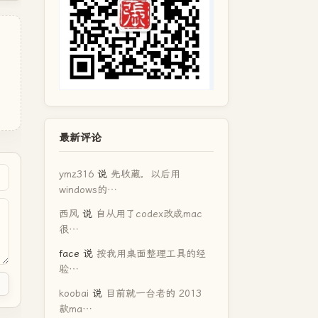
最新评论
ymz316
说
先收藏，以后用
windows的…
西风
说
自从用了codex改成mac
很…
face
说
按我用桌面整理工具的经
验…
koobai
说
目前就一台老的 2013
款ma…