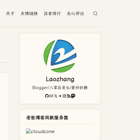
档
关于
友情链接
读者排行
走心评论
Laozhang
Blogger/八零后老头/爱好折腾
GitHub
电子邮件
X
Telegram
Instagram
RSS Feed
Mastodon
老张博客同款服务器