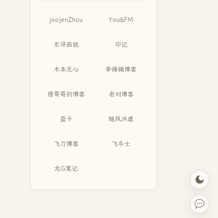
joojenZhou
You&FM
东评西就
印记
木本无心
李锋镝博客
缙哥哥的博客
老刘博客
蓝卡
随风沐虐
飞刀博客
飞牛士
龙G笔记