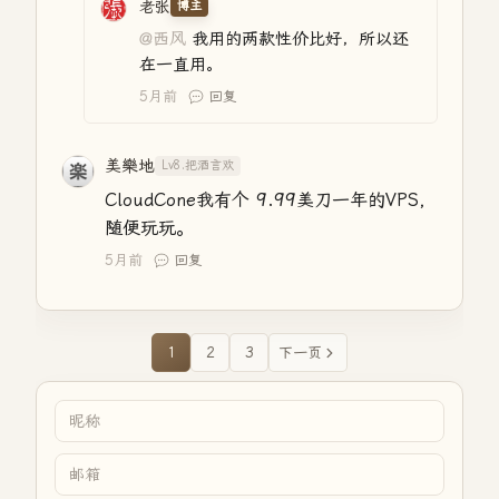
老张
博主
@西风
我用的两款性价比好，所以还
在一直用。
5月前
回复
美樂地
Lv8.把酒言欢
CloudCone我有个 9.99美刀一年的VPS，
随便玩玩。
5月前
回复
1
2
3
下一页