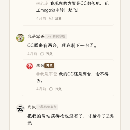
@老庞
我现在的方案是CC做落地，瓦
工mega做中转！起飞！
4月前
回复
我是军爸
Lv2.初识寒暄
CC原来有两台，现在剩下一台了。
4月前
回复
老张
博主
@我是军爸
我的CC还是两台，舍不得
丢。
4月前
回复
鸟叔
Lv5.熟稔有加
把我的网站搞得啥也没有了，才给补了2美
元