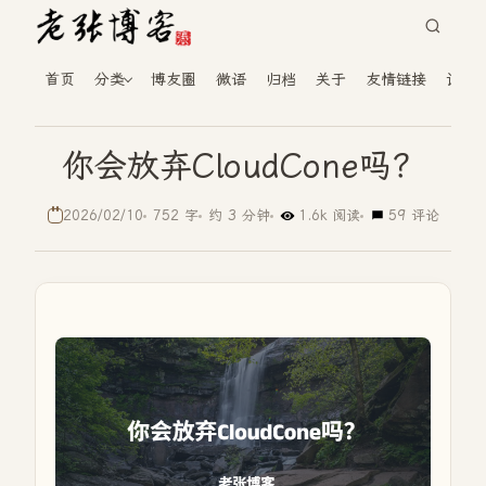
首页
分类
博友圈
微语
归档
关于
友情链接
读者
你会放弃CloudCone吗？
2026/02/10
752 字
约 3 分钟
1.6k 阅读
59 评论