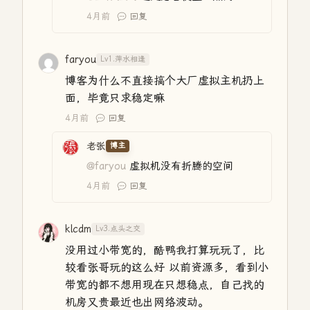
4月前
回复
faryou
Lv1.萍水相逢
博客为什么不直接搞个大厂虚拟主机扔上
面，毕竟只求稳定嘛
4月前
回复
老张
博主
@faryou
虚拟机没有折腾的空间
4月前
回复
klcdm
Lv3.点头之交
没用过小带宽的，酷鸭我打算玩玩了，比
较看张哥玩的这么好 以前资源多，看到小
带宽的都不想用现在只想稳点，自己找的
机房又贵最近也出网络波动。