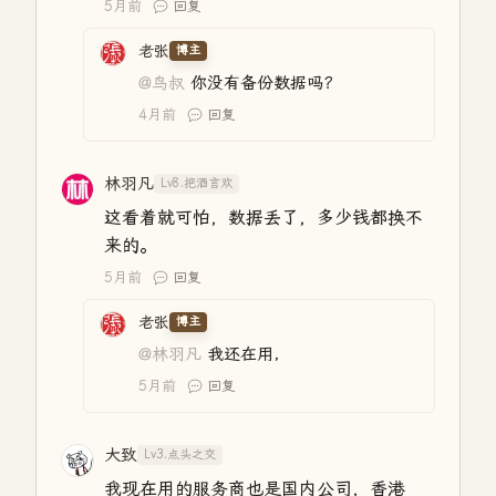
5月前
回复
老张
博主
@鸟叔
你没有备份数据吗？
4月前
回复
林羽凡
Lv8.把酒言欢
这看着就可怕，数据丢了，多少钱都换不
来的。
5月前
回复
老张
博主
@林羽凡
我还在用，
5月前
回复
大致
Lv3.点头之交
我现在用的服务商也是国内公司，香港