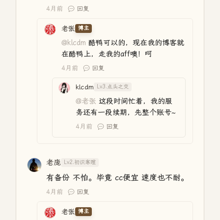
4月前
回复
老张
博主
@klcdm
酷鸭可以的，现在我的博客就
在酷鸭上，走我的aff噢！呵
4月前
回复
klcdm
Lv3.点头之交
@老张
这段时间忙着，我的服
务还有一段续期，先整个账号~
4月前
回复
老庞
Lv2.初识寒暄
有备份 不怕。毕竟 cc便宜 速度也不耐。
4月前
回复
老张
博主