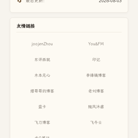
🔄
最后更新：
2026-08-03
友情链接
joojenZhou
You&FM
东评西就
印记
木本无心
李锋镝博客
缙哥哥的博客
老刘博客
蓝卡
随风沐虐
飞刀博客
飞牛士