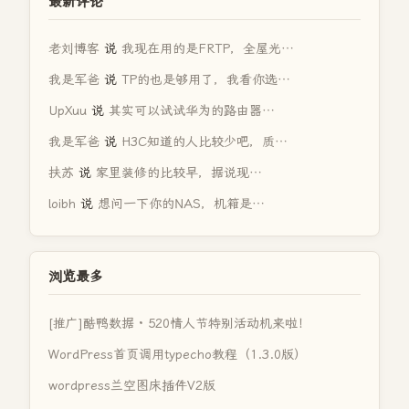
最新评论
老刘博客
说
我现在用的是FRTP，全屋光…
我是军爸
说
TP的也是够用了，我看你选…
UpXuu
说
其实可以试试华为的路由器…
我是军爸
说
H3C知道的人比较少吧，质…
扶苏
说
家里装修的比较早，据说现…
loibh
说
想问一下你的NAS，机箱是…
浏览最多
[推广]酷鸭数据 · 520情人节特别活动机来啦！
WordPress首页调用typecho教程（1.3.0版）
wordpress兰空图床插件V2版