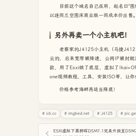
目前这个域名自己在用，起名曰"图
以连同兰空图床商业版一同成本价出售
另外再卖一个小主机吧！
老蔡家的J4125小主机（马捷J4
云的，后来宽带被降速、公网IP被封就
款，用了Esxi做了底层，虚拟了Ikai+
one视频教程、工具、安装ISO等，
价格参考海鲜再适当降底！
# ick.cc
# imgbed.net
# J4125
# pic.ge
ESXI虚拟下黑群晖DSM7.1完美升级至DSM7.