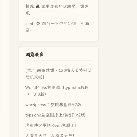
扶苏
说
家里装修的比较早，据说
现…
loibh
说
想问一下你的NAS，机箱
是…
浏览最多
[推广]酷鸭数据 · 520情人节特别活
动机来啦！
WordPress首页调用typecho教程
（1.3.0版）
wordpress兰空图床插件V2版
typecho兰空图床上传插件V2版
老张博客更换Riven主题了！
人有多大胆，AI有多大产！