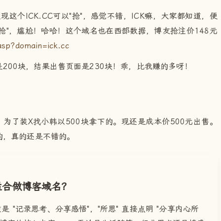
现这个ICK.CC可以"抢"，感觉不错，ICK嘛，大家都知道，便
"抢"，尴尬！哈哈！这个域名也在西部数据，博友抢注价148元
asp?domain=ick.cc
200块，结果出售页面是230块！乖，比我赚的多呀！
时，为了装X找小韩以500块拿下的。现还是成本价500元出售。
的，真的还是不错的。
 适合做博客域名？
是 "记录思考、分享感悟"，"所思" 直接点明 "分享内心所