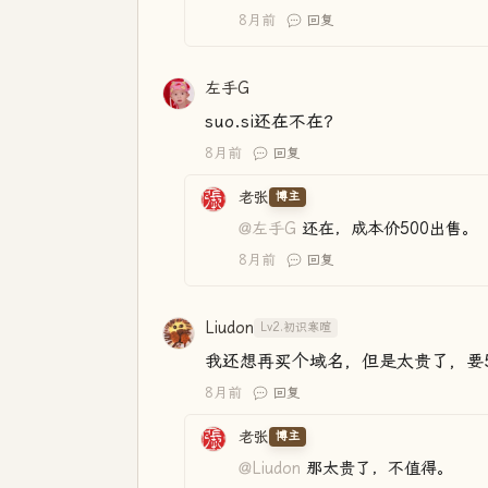
8月前
回复
左手G
suo.si还在不在？
8月前
回复
老张
博主
@左手G
还在，成本价500出售。
8月前
回复
Liudon
Lv2.初识寒暄
我还想再买个域名，但是太贵了，要5
8月前
回复
老张
博主
@Liudon
那太贵了，不值得。