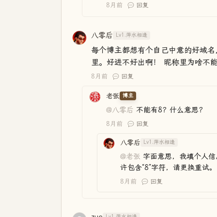
8月前
回复
八零后
Lv1.萍水相逢
每个博主都想有个自己中意的好域名
里。好进不好出啊！ 昵称里为啥不能
8月前
回复
老张
博主
@八零后
不能有8？什么意思？
8月前
回复
八零后
Lv1.萍水相逢
@老张
字面意思，我填个人信
许包含“8”字符，请更换重试。
8月前
回复
Lv1.萍水相逢