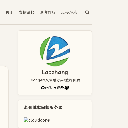
档
关于
友情链接
读者排行
走心评论
Laozhang
Blogger/八零后老头/爱好折腾
GitHub
电子邮件
X
Telegram
Instagram
RSS Feed
Mastodon
老张博客同款服务器