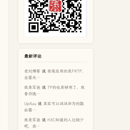
最新评论
老刘博客
说
我现在用的是FRTP，
全屋光…
我是军爸
说
TP的也是够用了，我
看你选…
UpXuu
说
其实可以试试华为的路
由器…
我是军爸
说
H3C知道的人比较少
吧，质…