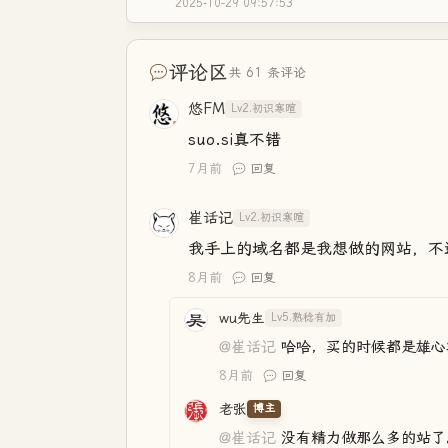
2025-10-29 09:57:53
评论区
共 61 条评论
悠FM
Lv2.初识寒暄
suo.si真不错
7月前
回复
崔话记
Lv2.初识寒暄
我手上的域名都是我想做的网站，不
8月前
回复
wu先生
Lv5.熟稔有加
@崔话记
哈哈，买的时候都是雄心
8月前
回复
老张
博主
@崔话记
没有精力做那么多的站了