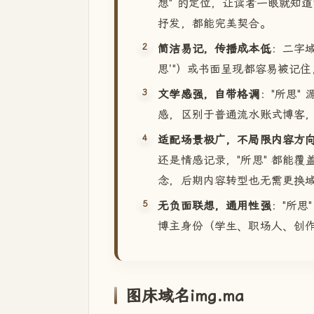
想" 的定位，让读者一眼就知
抒发，都能完美契合。
简洁易记，传播成本低
：二字域
思’"）或书面呈现都容易被记
文学感强，自带格调
："所思"
感，区别于普通流水账式博客
适配场景极广，不局限内容方
还是情感记录，"所思" 都能覆
念，后期内容转型也无需更换
无负面联想，通用性强
："所思
博主身份（学生、职场人、创
图床域名img.ma