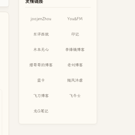
友情链接
joojenZhou
You&FM
东评西就
印记
木本无心
李锋镝博客
缙哥哥的博客
老刘博客
蓝卡
随风沐虐
飞刀博客
飞牛士
龙G笔记