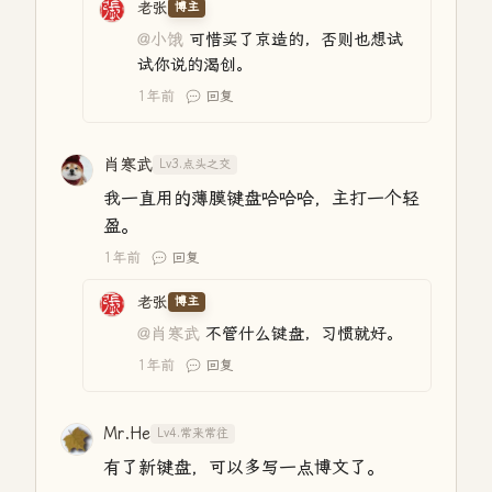
老张
博主
@小饿
可惜买了京造的，否则也想试
试你说的渴创。
1年前
回复
肖寒武
Lv3.点头之交
我一直用的薄膜键盘哈哈哈，主打一个轻
盈。
1年前
回复
老张
博主
@肖寒武
不管什么键盘，习惯就好。
1年前
回复
Mr.He
Lv4.常来常往
有了新键盘，可以多写一点博文了。