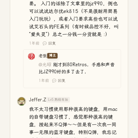
要。 入门的话除了文章里的jz990，倒也
可以试试达尔优ek815（不是很耐用简易
入门玩玩），或者入门要求高些也可以试
试艾石头的FE系列（有时候品控不好，叫
“爱失灵”）总之一分钱一分货就是 :）
1年前
回复
老张
博主
@光昭
刚才到80Retros，手感和声音
比JZ990好的多了去了，
1年前
回复
Jeffer.Z
Lv5.熟稔有加
我不太习惯使用那种很高的键盘，用mac
的自带键盘习惯了，感觉那种很高的键
盘，按起来不Q弹～～但是有一次我一同
事一无限的蓝牙键盘，特别Q弹，我忘记