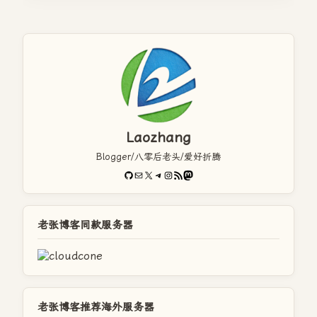
Laozhang
Blogger/八零后老头/爱好折腾
GitHub
电子邮件
X
Telegram
Instagram
RSS Feed
Mastodon
老张博客同款服务器
老张博客推荐海外服务器