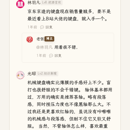
林羽凡
Lv8.把酒言欢
京东京造的键盘现在销售量贼多，要不是
最近看上B站大佬的键盘，就入手一个。
1年前
回复
老张
博主
@林羽凡
用着很不错，
1年前
回复
光昭
Lv2.初识寒暄
机械键盘确实比薄膜的手感好上不少。盲
打也很舒服的不会干错键。 轴体基本都用
过，万用的确实是推荐茶轴。略有段落
感，同时按压力度也不像黑轴那么大。不
过我还是更喜欢红轴的，虽说没有咔嚓嚓
的机械感与段落感，但耐不住它又软又舒
服。 当然，不管轴体怎么样，喜欢最重