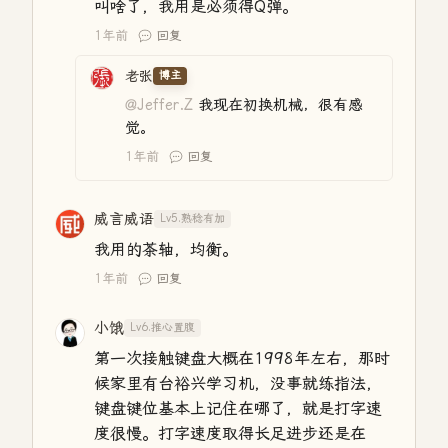
叫啥了，我用是必须得Q弹。
1年前
回复
老张
博主
@Jeffer.Z
我现在初换机械，很有感
觉。
1年前
回复
威言威语
Lv5.熟稔有加
我用的茶轴，均衡。
1年前
回复
小饿
Lv6.推心置腹
第一次接触键盘大概在1998年左右，那时
候家里有台裕兴学习机，没事就练指法，
键盘键位基本上记住在哪了，就是打字速
度很慢。打字速度取得长足进步还是在