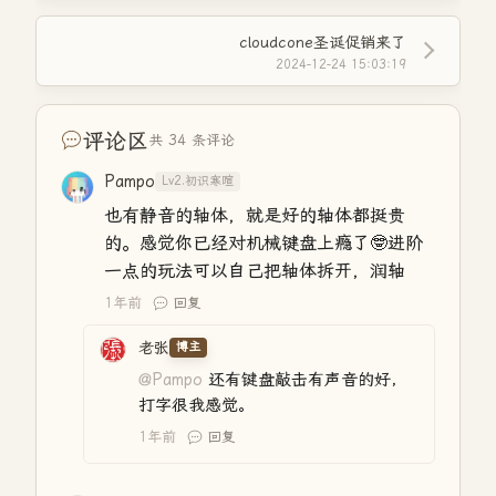
cloudcone圣诞促销来了
2024-12-24 15:03:19
评论区
共 34 条评论
Pampo
Lv2.初识寒暄
也有静音的轴体，就是好的轴体都挺贵
的。感觉你已经对机械键盘上瘾了🤓进阶
一点的玩法可以自己把轴体拆开，润轴
1年前
回复
老张
博主
@Pampo
还有键盘敲击有声音的好，
打字很我感觉。
1年前
回复