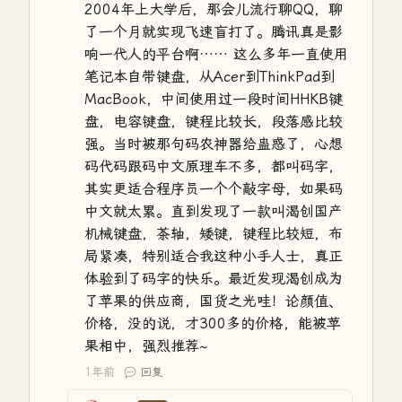
2004年上大学后，那会儿流行聊QQ，聊
了一个月就实现飞速盲打了。腾讯真是影
响一代人的平台啊…… 这么多年一直使用
笔记本自带键盘，从Acer到ThinkPad到
MacBook，中间使用过一段时间HHKB键
盘，电容键盘，键程比较长，段落感比较
强。当时被那句码农神器给蛊惑了，心想
码代码跟码中文原理车不多，都叫码字，
其实更适合程序员一个个敲字母，如果码
中文就太累。直到发现了一款叫渴创国产
机械键盘，茶轴，矮键，键程比较短，布
局紧凑，特别适合我这种小手人士，真正
体验到了码字的快乐。最近发现渴创成为
了苹果的供应商，国货之光哇！论颜值、
价格，没的说，才300多的价格，能被苹
果相中，强烈推荐~
1年前
回复