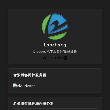
Laozhang
Blogger/八零后老头/爱好折腾
GitHub
电子邮件
X
Telegram
Instagram
RSS Feed
Mastodon
老张博客同款服务器
老张博客推荐海外服务器