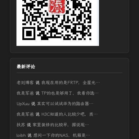
最新评论
老刘博客
说
我现在用的是FRTP，全屋光…
我是军爸
说
TP的也是够用了，我看你选…
UpXuu
说
其实可以试试华为的路由器…
我是军爸
说
H3C知道的人比较少吧，质…
扶苏
说
家里装修的比较早，据说现…
loibh
说
想问一下你的NAS，机箱是…