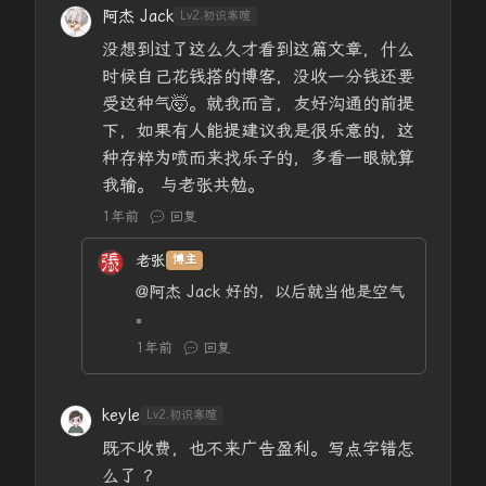
阿杰 Jack
Lv2.初识寒暄
没想到过了这么久才看到这篇文章，什么
时候自己花钱搭的博客，没收一分钱还要
受这种气🤯。就我而言，友好沟通的前提
下，如果有人能提建议我是很乐意的，这
种存粹为喷而来找乐子的，多看一眼就算
我输。 与老张共勉。
1年前
回复
老张
博主
@阿杰 Jack
好的，以后就当他是空气
。
1年前
回复
keyle
Lv2.初识寒暄
既不收费，也不来广告盈利。写点字错怎
么了 ？