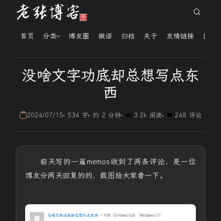
首页
分类
博友圈
微语
归档
关于
友情链接
读者
没啥文字功底却总想写点东
西
2024/07/15
534 字
约 2 分钟
3.2k 阅读
248 评论
前天写的一篇memos收到了两条评论，是一位
博友分两天回复的的，载图给大家看一下。