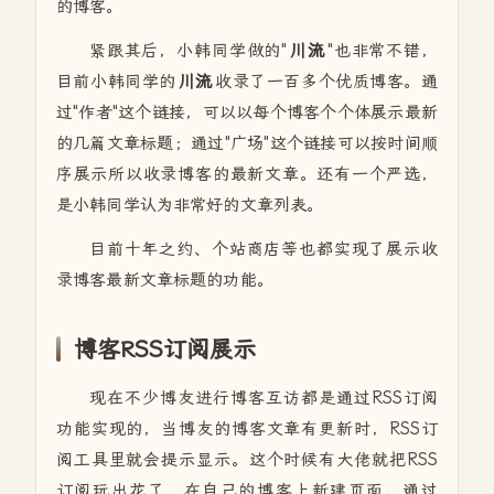
的博客。
紧跟其后，小韩同学做的"
川流
"也非常不错，
目前小韩同学的
川流
收录了一百多个优质博客。通
过"作者"这个链接，可以以每个博客个个体展示最新
的几篇文章标题；通过"广场"这个链接可以按时间顺
序展示所以收录博客的最新文章。还有一个严选，
是小韩同学认为非常好的文章列表。
目前十年之约、个站商店等也都实现了展示收
录博客最新文章标题的功能。
博客RSS订阅展示
现在不少博友进行博客互访都是通过RSS订阅
功能实现的，当博友的博客文章有更新时，RSS订
阅工具里就会提示显示。这个时候有大佬就把RSS
订阅玩出花了，在自己的博客上新建页面，通过