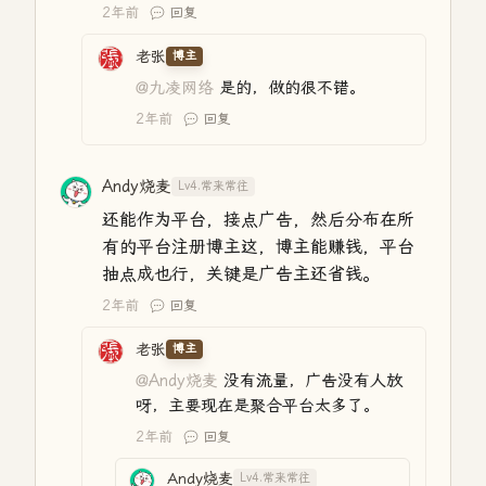
2年前
回复
老张
博主
@九凌网络
是的，做的很不错。
2年前
回复
Andy烧麦
Lv4.常来常往
还能作为平台，接点广告，然后分布在所
有的平台注册博主这，博主能赚钱，平台
抽点成也行，关键是广告主还省钱。
2年前
回复
老张
博主
@Andy烧麦
没有流量，广告没有人放
呀，主要现在是聚合平台太多了。
2年前
回复
Andy烧麦
Lv4.常来常往