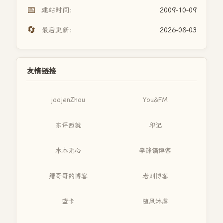
📅
建站时间：
2009-10-09
🔄
最后更新：
2026-08-03
友情链接
joojenZhou
You&FM
东评西就
印记
木本无心
李锋镝博客
缙哥哥的博客
老刘博客
蓝卡
随风沐虐