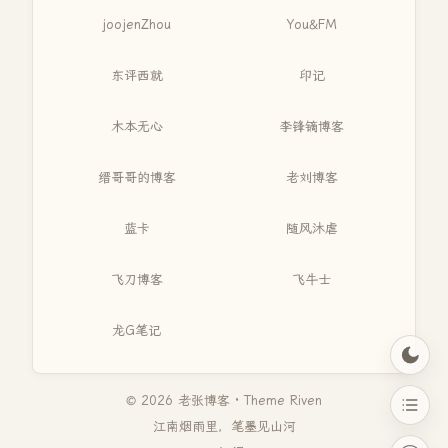
joojenZhou
You&FM
东评西就
印记
木本无心
李锋镝博客
缙哥哥的博客
老刘博客
蓝卡
随风沐虐
飞刀博客
飞牛士
龙G笔记
© 2026 老张博客 · Theme
Riven
江南烟雨里，笔墨见山河