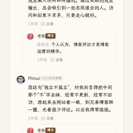
观点被人任何和传播的。通过长期的观点
输出，总会吸引到一些志同道合的人。访
问和回复不求多，只要走心就好。
2年前
回复
老张
博主
@伯正
个人认为，博客评论才是博客
运营的精华。
2年前
回复
Minuo
Lv2.初识寒暄
您这句“独立不孤立”，对我而言得把中间
那个“不”字去掉，经常不更新，经常不回
访，想起来去网站看一眼，到兄弟博客转
一圈，光看很少评论。以后我得常逛逛。
2年前
回复
老张
博主