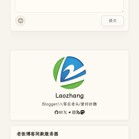
😊
提交
Laozhang
Blogger/八零后老头/爱好折腾
GitHub
电子邮件
X
Telegram
Instagram
RSS Feed
Mastodon
老张博客同款服务器