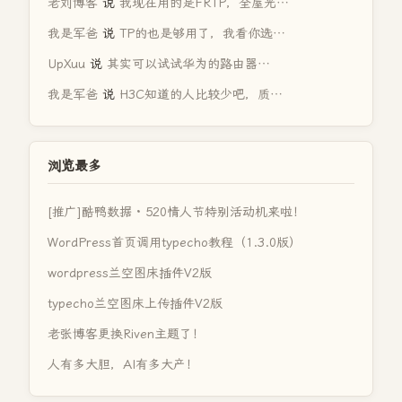
老刘博客
说
我现在用的是FRTP，全屋光…
我是军爸
说
TP的也是够用了，我看你选…
UpXuu
说
其实可以试试华为的路由器…
我是军爸
说
H3C知道的人比较少吧，质…
浏览最多
[推广]酷鸭数据 · 520情人节特别活动机来啦！
WordPress首页调用typecho教程（1.3.0版）
wordpress兰空图床插件V2版
typecho兰空图床上传插件V2版
老张博客更换Riven主题了！
人有多大胆，AI有多大产！