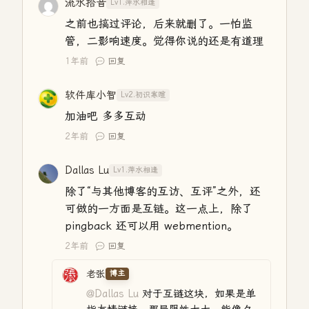
流水拾音
Lv1.萍水相逢
之前也搞过评论，后来就删了。一怕监
管，二影响速度。觉得你说的还是有道理
1年前
回复
软件库小智
Lv2.初识寒暄
加油吧 多多互动
2年前
回复
Dallas Lu
Lv1.萍水相逢
除了“与其他博客的互访、互评”之外，还
可做的一方面是互链。这一点上，除了
pingback 还可以用 webmention。
2年前
回复
老张
博主
@Dallas Lu
对于互链这块，如果是单