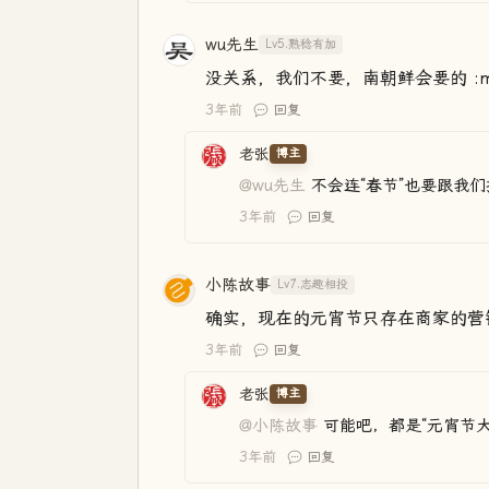
wu先生
Lv5.熟稔有加
没关系，我们不要，南朝鲜会要的 :mrg
3年前
回复
老张
博主
@wu先生
不会连“春节”也要跟我们
3年前
回复
小陈故事
Lv7.志趣相投
确实，现在的元宵节只存在商家的营销方案
3年前
回复
老张
博主
@小陈故事
可能吧，都是“元宵节大
3年前
回复