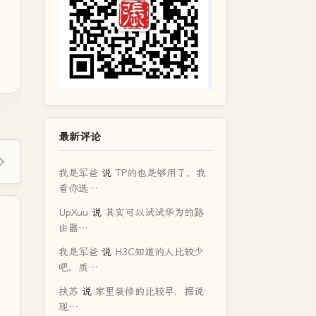
最新评论
我是军爸
说
TP的也是够用了，我
看你选…
UpXuu
说
其实可以试试华为的路
由器…
我是军爸
说
H3C知道的人比较少
吧，质…
扶苏
说
家里装修的比较早，据说
现…