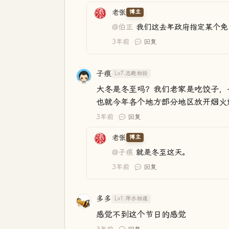
老张
博主
@伯正
我们这去年政府指定某个免
3年前
回复
子痕
Lv7.志趣相投
大冬是冬至吗？我们老家是吃饺子，
也就今年各个地方部分地区放开烟火
3年前
回复
老张
博主
@子痕
就是冬至这天。
3年前
回复
多多
Lv1.萍水相逢
感觉不到这个节日的感觉