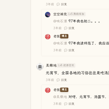
3年前
回复
空空裤兜
Lv5.熟稔有加
@响石潭
97年我也初二。。。
3年前
回复
老张
博主
@响石潭
97年我读师范了，我应
3年前
回复
美樂地
Lv8.把酒言欢
元宵节，全国各地的习俗往往是吃汤
3年前
回复
老张
博主
@美樂地
对呀，元宵节，汤圆节，
3年前
回复