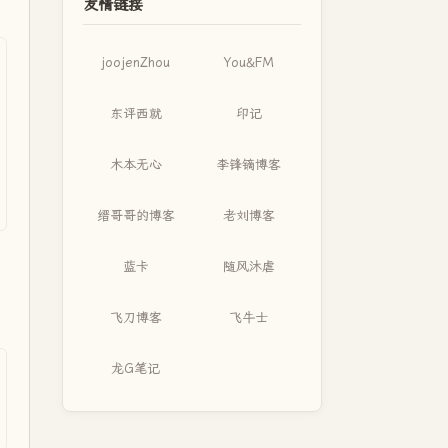
友情链接
joojenZhou
You&FM
东评西就
印记
木本无心
李锋镝博客
缙哥哥的博客
老刘博客
蓝卡
随风沐虐
飞刀博客
飞牛士
龙G笔记