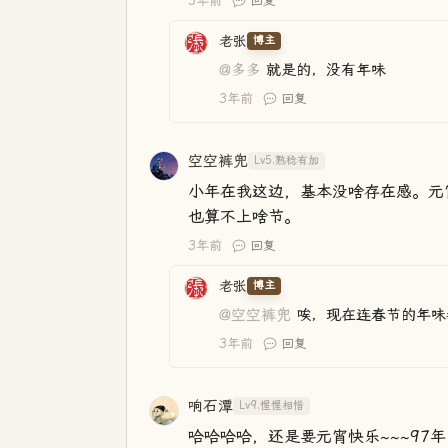
3年前
回复
老张
博主
@多多
就是的，没有年味
3年前
回复
空空裤兜
Lv5.熟稔有加
小年在我这边，基本没啥存在感。元
也算不上啥节。
3年前
回复
老张
博主
@空空裤兜
唉，现在连春节的年味
3年前
回复
响石潭
Lv9.惺惺相惜
哈哈哈哈，还是要元宵快乐~~~97