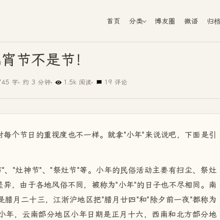
首页
分类
博友圈
微语
归
元宵节不是节！
745 字
约 3 分钟
1.5k 阅读
19 评论
每个节日的重视度也不一样。就拿"小年"来说说吧，下面是引
"、"灶神节"、"祭灶节"等。小年的民俗活动主要有扫尘、祭灶
异，由于各地风俗不同，被称为"小年"的日子也不尽相同。南
腊月二十三，江浙沪地区把"腊月廿四"和"除夕前一夜"都称为
小年，云南部分地区小年日期是正月十六，西南和北方部分地