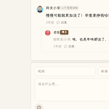
网友小宋
Lv9.惺惺相惜
慢慢可能就更加淡了！毕竟要挣钱哈
3年前
回复
老张
博主
@网友小宋
唉，也是年味都淡了，
3年前
回复
😊