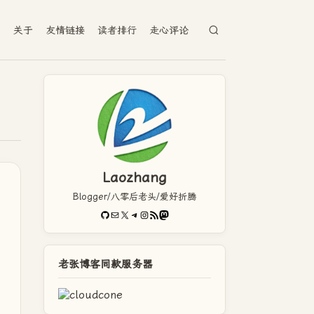
档
关于
友情链接
读者排行
走心评论
Laozhang
Blogger/八零后老头/爱好折腾
GitHub
电子邮件
X
Telegram
Instagram
RSS Feed
Mastodon
老张博客同款服务器