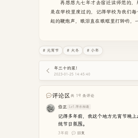
再想想九七年才去宿迁读师范的，
是在学校里度过的，记得学校为我们每
起的鞭炮声，眼泪直在眼眶里打转哟，
# 元宵节
# 大冬
# 小年
年三十的菜！
2023-01-25 14:45:40
评论区
共 19 条评论
伯正
Lv1.萍水相逢
记得多年前，我这个地方元宵节晚上
统节日氛围。
3年前
回复