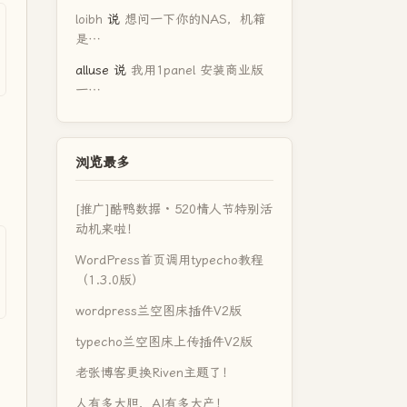
loibh
说
想问一下你的NAS，机箱
是…
alluse
说
我用1panel 安装商业版
一…
，
浏览最多
[推广]酷鸭数据 · 520情人节特别活
动机来啦！
WordPress首页调用typecho教程
（1.3.0版）
wordpress兰空图床插件V2版
typecho兰空图床上传插件V2版
老张博客更换Riven主题了！
人有多大胆，AI有多大产！